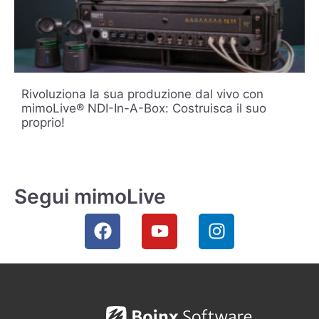
mimoLive 6.8.3 rilasciato
mimoLive 6.8.2: quali sono le novità di questo
ultimo aggiornamento?