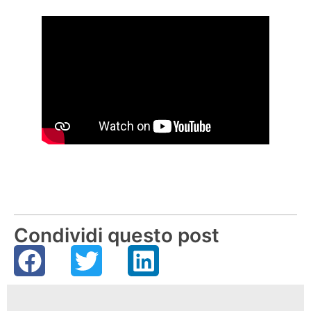
Blackmagic - Registratore DeckLink Mini
Panasonic AG-HPX171