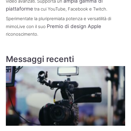
Leggi il prossimo
PRECEDENTE
AVANTI
MacVoices.com dal NAB di Las Vegas
Registra tracce audio e video separatamente. mimoLive 5.1 supporta la registrazione isolata.
Informazioni su mimoLive
mimoLive®
è un software professionale di live streaming
per Mac® che consente agli utenti di creare live stream di
alta qualità grazie alla sua interfaccia intuitiva e a funzioni
avanzate come il mixaggio multistrato, la grafica integrata, il
replay e il replay istantaneo, lo schermo verde e gli effetti
ampia gamma di
video avanzati. Supporta un