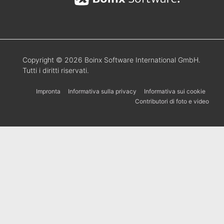
Rivoluziona la sua produzione dal vivo con
mimoLive® NDI-In-A-Box: Costruisca il suo
proprio!
Segui mimoLive