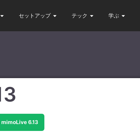
セットアップ
テック
学ぶ
13
moLive 6.13