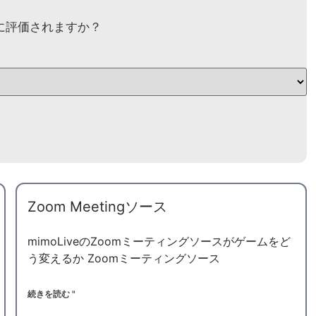
に評価されますか？
Zoom Meetingソース
UK
SV
mimoLiveのZoomミーティングソースがゲームをど
う変えるか Zoomミーティングソース
ES
PT
続きを読む "
KO