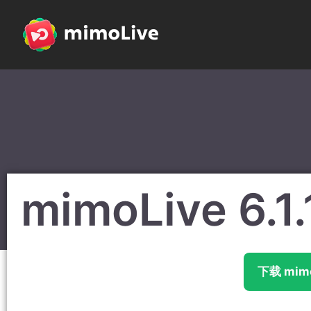
mimoLive 6.1.
下载 mimoL