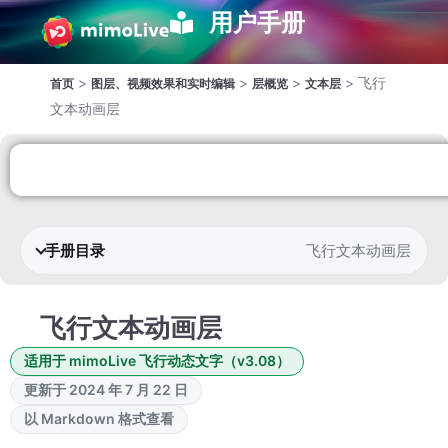
用户手册
>
>
>
>
飞行
首页
图层、视频效果和实时编辑
层概览
文本层
文本动画层
手册目录
飞行文本动画层
飞行文本动画层
适用于 mimoLive 飞行动态文字（v3.08）
更新于 2024 年 7 月 22 日
以 Markdown 格式查看