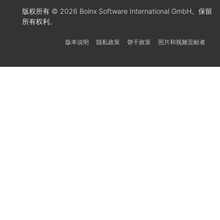
版权所有 © 2026 Boinx Software International GmbH。保留
所有权利。
版本说明
隐私政策
饼干政策
照片和视频贡献者
Українська
Svenska
Español
Português
한국어
日本語
Italiano
Bahasa Indones
Deutsch
Français