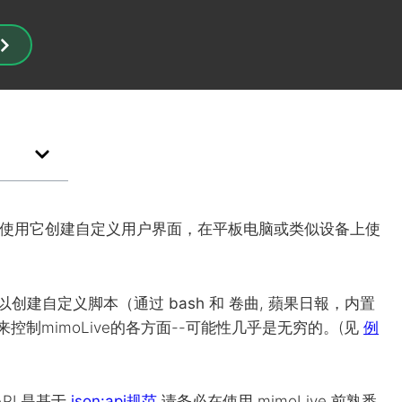
使用它创建自定义用户界面，在平板电脑或类似设备上使
以创建自定义脚本（通过
bash
和
卷曲
,
蘋果日報
，内置
控制mimoLive的各方面--可能性几乎是无穷的。(见
例
API
是基于
json:api规范
请务必在使用 mimoLive 前熟悉