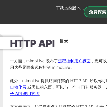
下载当前版本...
免费探索
HTTP API
目录
一方面，mimoLive 发布了
远程控制用户界面
，您可以
用这些界面来远程控制 mimoLive。
此外，mimoLive提供访问裸露的
HTTP
API
所以你可
自动化层
或类似的东西，可以与一个
HTTP
服务器）来
子
API
使用方法
)
在本专题中，我们将重点关注裸露的
HTTP
API
.由于