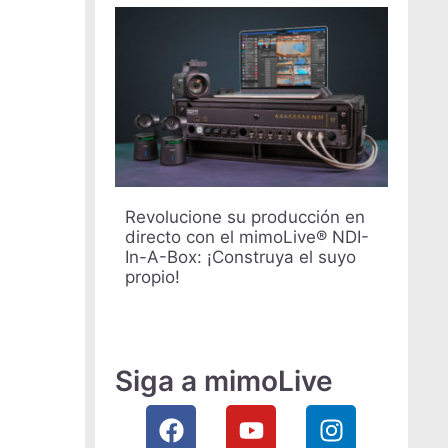
Revolucione su producción en
directo con el mimoLive® NDI-
In-A-Box: ¡Construya el suyo
propio!
UK
SV
PT
Siga a mimoLive
KO
JA