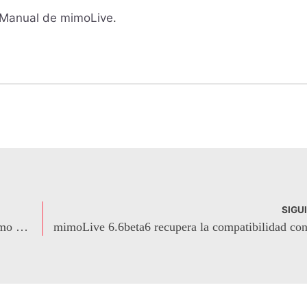
l Manual de mimoLive
.
SIGU
Cámara de continuidad: Cómo usar tu iPhone como cámara web en un Mac con mimoLive