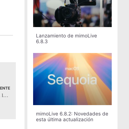
Lanzamiento de mimoLive
6.8.3
IENTE
mimoLive 6.6beta6 recupera la compatibilidad con los Mac basados en Intel que ejecutan macOS Sonoma
mimoLive 6.8.2: Novedades de
esta última actualización