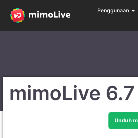
Penggunaan
mimoLive 6.7
Unduh m