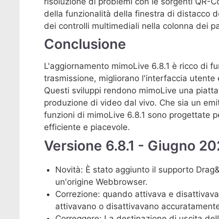
risoluzione di problemi con le sorgenti QR-
della funzionalità della finestra di distacco d
dei controlli multimediali nella colonna dei par
Conclusione
L'aggiornamento mimoLive 6.8.1 è ricco di fun
trasmissione, migliorano l'interfaccia utent
Questi sviluppi rendono mimoLive una piatta
produzione di video dal vivo. Che sia un em
funzioni di mimoLive 6.8.1 sono progettate pe
efficiente e piacevole.
Versione 6.8.1 - Giugno 2
Novità: È stato aggiunto il supporto Drag
un'origine Webbrowser.
Correzione: quando attivava e disattivava i li
attivavano o disattivavano accuratament
Correggere: La destinazione di uscita dell