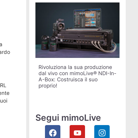
na
uardo
Rivoluziona la sua produzione
dal vivo con mimoLive® NDI-In-
A-Box: Costruisca il suo
URL
proprio!
ente
suoi
Segui mimoLive