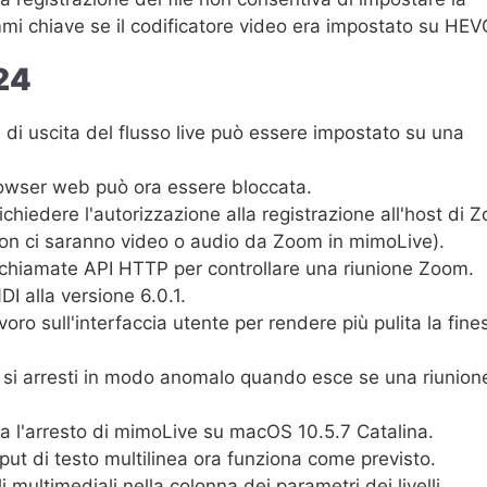
rammi chiave se il codificatore video era impostato su HEV
24
e di uscita del flusso live può essere impostato su una
browser web può ora essere bloccata.
ichiedere l'autorizzazione alla registrazione all'host di 
on ci saranno video o audio da Zoom in mimoLive).
 chiamate API HTTP per controllare una riunione Zoom.
 alla versione 6.0.1.
ro sull'interfaccia utente per rendere più pulita la fine
 si arresti in modo anomalo quando esce se una riunion
 l'arresto di mimoLive su macOS 10.5.7 Catalina.
nput di testo multilinea ora funziona come previsto.
i multimediali nella colonna dei parametri dei livelli