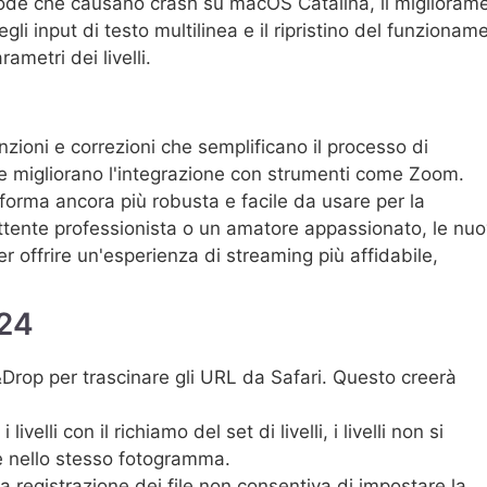
Code che causano crash su macOS Catalina, il miglioram
egli input di testo multilinea e il ripristino del funzionam
ametri dei livelli.
zioni e correzioni che semplificano il processo di
e e migliorano l'integrazione con strumenti come Zoom.
forma ancora più robusta e facile da usare per la
ittente professionista o un amatore appassionato, le nu
r offrire un'esperienza di streaming più affidabile,
024
&Drop per trascinare gli URL da Safari. Questo creerà
velli con il richiamo del set di livelli, i livelli non si
e nello stesso fotogramma.
a registrazione dei file non consentiva di impostare la