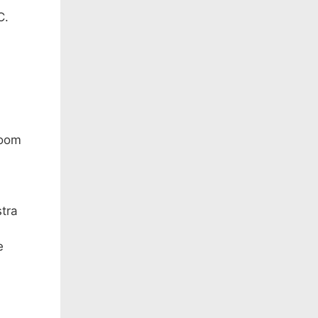
C.
Zoom
stra
e