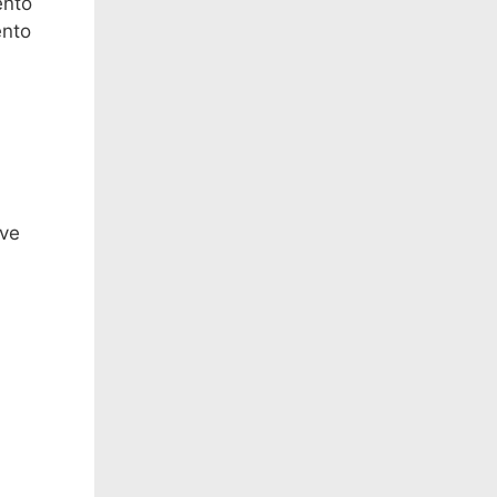
ento
ento
ove