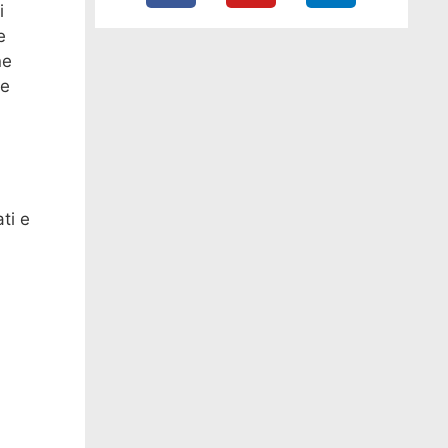
i
e
ne
ne
ati e