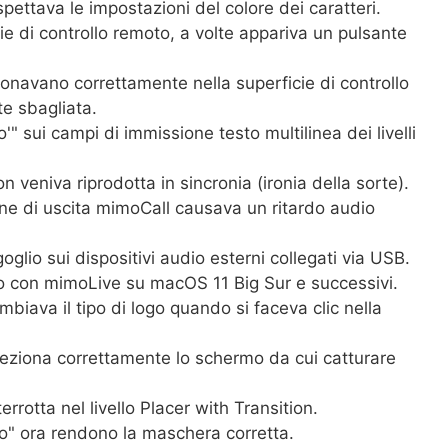
spettava le impostazioni del colore dei caratteri.
ie di controllo remoto, a volte appariva un pulsante
zionavano correttamente nella superficie di controllo
te sbagliata.
'" sui campi di immissione testo multilinea dei livelli
 veniva riprodotta in sincronia (ironia della sorte).
ne di uscita mimoCall causava un ritardo audio
oglio sui dispositivi audio esterni collegati via USB.
o con mimoLive su macOS 11 Big Sur e successivi.
biava il tipo di logo quando si faceva clic nella
eleziona correttamente lo schermo da cui catturare
errotta nel livello Placer with Transition.
tto" ora rendono la maschera corretta.