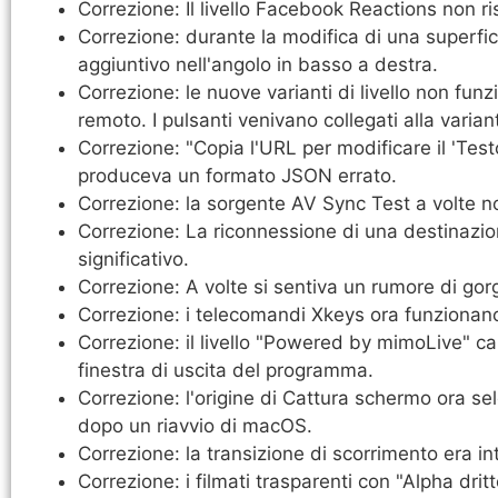
Correzione: Il livello Facebook Reactions non ri
Correzione: durante la modifica di una superfic
aggiuntivo nell'angolo in basso a destra.
Correzione: le nuove varianti di livello non fun
remoto. I pulsanti venivano collegati alla varian
Correzione: "Copia l'URL per modificare il 'Testo
produceva un formato JSON errato.
Correzione: la sorgente AV Sync Test a volte non
Correzione: La riconnessione di una destinazio
significativo.
Correzione: A volte si sentiva un rumore di gorg
Correzione: i telecomandi Xkeys ora funzionan
Correzione: il livello "Powered by mimoLive" cam
finestra di uscita del programma.
Correzione: l'origine di Cattura schermo ora s
dopo un riavvio di macOS.
Correzione: la transizione di scorrimento era int
Correzione: i filmati trasparenti con "Alpha dri