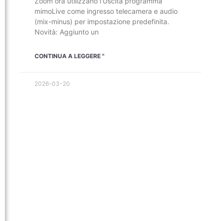
Zoom ora utilizzano l'Uscita programma
mimoLive come ingresso telecamera e audio
(mix-minus) per impostazione predefinita.
Novità: Aggiunto un
CONTINUA A LEGGERE "
2026-03-20