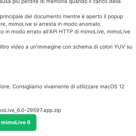
usa più perdite di memoria quando il carico della
 principale del documento mentre è aperto il popup
ure, mimoLive si arresta in modo anomalo.
to in modo errato all'API HTTP di mimoLive, mimoLive
filtro video a un'immagine con schema di colori YUV su
ore. Consigliamo vivamente di utilizzare macOS 12
moLive_6.0-29597.app.zip
e mimoLive 6