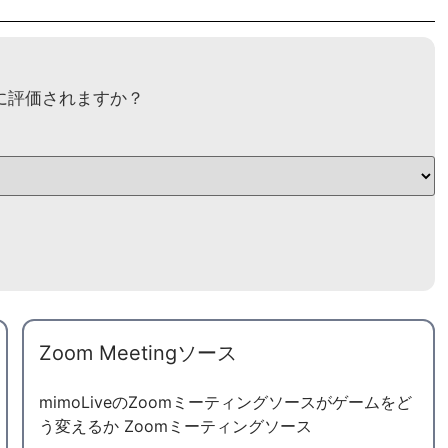
に評価されますか？
Zoom Meetingソース
UK
SV
mimoLiveのZoomミーティングソースがゲームをど
う変えるか Zoomミーティングソース
ES