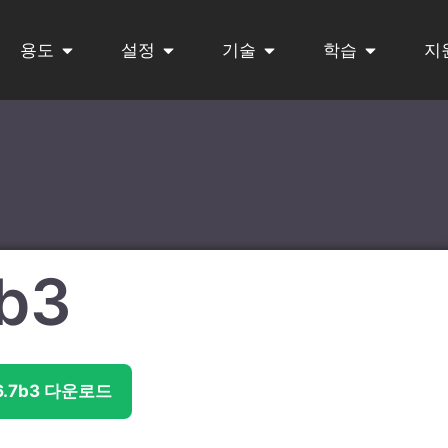
용도
설정
기술
학습
지
7b3
 6.7b3 다운로드