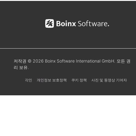
저작권 © 2026 Boinx Software International GmbH. 모든 권
리 보유.
각인
개인정보 보호정책
쿠키 정책
사진 및 동영상 기여자