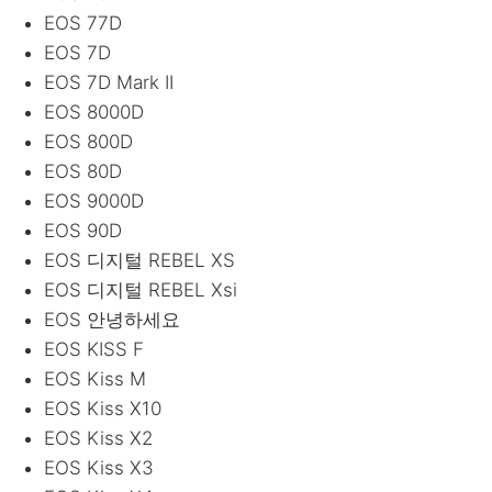
EOS
77D
EOS
7D
EOS
7D Mark II
EOS
8000D
EOS
800D
EOS
80D
EOS
9000D
EOS
90D
EOS
디지털
REBEL
XS
EOS
디지털
REBEL
Xsi
EOS
안녕하세요
EOS
KISS
F
EOS
Kiss M
EOS
Kiss X10
EOS
Kiss X2
EOS
Kiss X3