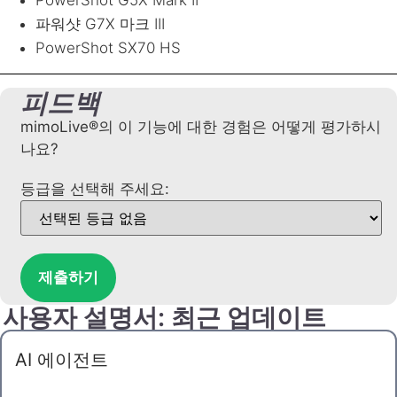
파워샷 G7X 마크
III
PowerShot SX70 HS
피드백
mimoLive®의 이 기능에 대한 경험은 어떻게 평가하시
나요?
등급을 선택해 주세요:
제출하기
사용자 설명서: 최근 업데이트
AI 에이전트