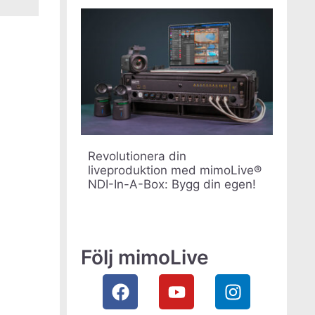
Revolutionera din
liveproduktion med mimoLive®
NDI-In-A-Box: Bygg din egen!
UK
ES
PT
Följ mimoLive
KO
JA
IT