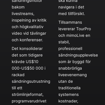
sändningsmotor
ska kunna
bakom
navigera i det
livestreams,
med tillförsikt.
inspelning av kritik
Tillsammans
och högkvalitativ
levererar TourPro
video vid tävlingar
och mimoLive en
och konferenser.
stabil,
Det konsoliderar
professionell
det som tidigare
sändningsupplevelse
krävde US$10
som är byggd för
000-US$50 000 i
snabbrörliga
rackad
liveevenemang
sändningsutrustning
utan de
till ett
traditionella
strömlinjeformat,
systemens
programvarudrivet
kostnader,