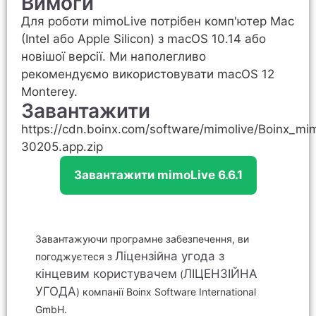
Вимоги
Для роботи mimoLive потрібен комп'ютер Mac
(Intel або Apple Silicon) з macOS 10.14 або
новішої версії. Ми наполегливо
рекомендуємо використовувати macOS 12
Monterey.
Завантажити
https://cdn.boinx.com/software/mimolive/Boinx_mim
30205.app.zip
Завантажити mimoLive 6.6.1
Завантажуючи програмне забезпечення, ви
Ліцензійна угода з
погоджуєтеся з
кінцевим користувачем
ЛІЦЕНЗІЙНА
(
УГОДА
) компанії Boinx Software International
GmbH.