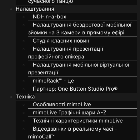
сучасного танцю
Налаштування
NDI-in-a-box
Налаштування бездротової мобільної
зйомки на 3 камери в прямому ефірі
Студія класних новин
Налаштування презентації
професійного спікера
Налаштування мобільної віртуальної
презентації
mimoRack™ - це
Партнер: One Button Studio Pro®
Техніка
Особливості mimoLive
mimoLive Графічні шари A-Z
Технічні характеристики mimoLive
Відеодзвінки в реальному часі -
mimoCall™