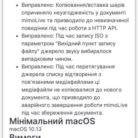
Виправлено: Копіювання/вставка шарів
спричиняло неузгодженість у документі
mimoLive та призводило до невизначеної
поведінки під час роботи з HTTP API.
Виправлено: Під час запису ISO з
параметром "Вихідний пункт запису
файлу" джерело звуку вибиралося
випадковим чином.
Виправлено: Під час перетягування
джерела списку відтворення з
пов'язаними медіафайлами ці
медіафайли не копіювалися до нового
документа, що призводило до
аварійного завершення роботи mimoLive
під час збереження документа.
Мінімальний macOS
macOS 10.13
Вимоги