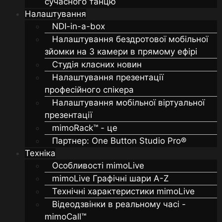
сучасного танцю
Налаштування
NDI-in-a-box
Налаштування бездротової мобільної
зйомки на 3 камери в прямому ефірі
Студія класних новин
Налаштування презентації
професійного спікера
Налаштування мобільної віртуальної
презентації
mimoRack™ - це
Партнер: One Button Studio Pro®
Техніка
Особливості mimoLive
mimoLive Графічні шари A-Z
Технічні характеристики mimoLive
Відеодзвінки в реальному часі -
mimoCall™