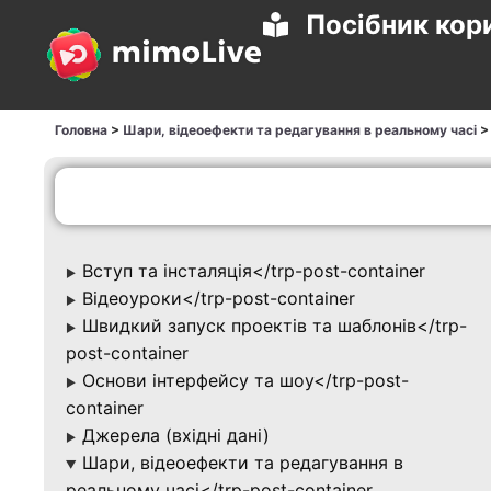
Посібник кор
Головна
>
Шари, відеоефекти та редагування в реальному часі
Вступ та інсталяція</trp-post-container
▶
Відеоуроки</trp-post-container
▶
Швидкий запуск проектів та шаблонів</trp-
▶
post-container
Основи інтерфейсу та шоу</trp-post-
▶
container
Джерела (вхідні дані)
▶
Шари, відеоефекти та редагування в
▶
реальному часі</trp-post-container