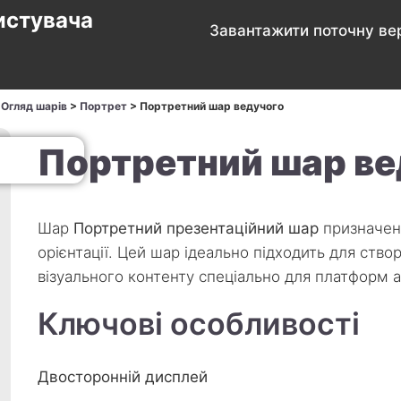
истувача
Завантажити поточну вер
>
Огляд шарів
>
Портрет
>
Портретний шар ведучого
Портретний шар ве
Шар
Портретний презентаційний шар
призначени
орієнтації. Цей шар ідеально підходить для ство
візуального контенту спеціально для платформ 
Ключові особливості
Двосторонній дисплей