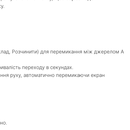
у.
иклад, Розчинити) для перемикання між джерелом A
ривалість переходу в секундах.
ення руху, автоматично перемикаючи екран
но.