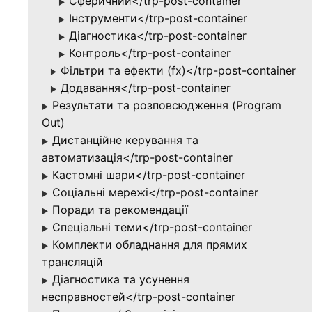
Сферичний</trp-post-container
▶
Інструменти</trp-post-container
▶
Діагностика</trp-post-container
▶
Контроль</trp-post-container
▶
Фільтри та ефекти (fx)</trp-post-container
▶
Додавання</trp-post-container
▶
Результати та розповсюдження (Program
▶
Out)
Дистанційне керування та
▶
автоматизація</trp-post-container
Кастомні шари</trp-post-container
▶
Соціальні мережі</trp-post-container
▶
Поради та рекомендації
▶
Спеціальні теми</trp-post-container
▶
Комплекти обладнання для прямих
▶
трансляцій
Діагностика та усунення
▶
несправностей</trp-post-container