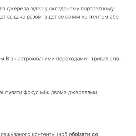
два джерела відео у складеному портретному
 доповідача разом із допоміжним контентом або
м B з настроюваними переходами і тривалістю.
лаштувати фокус між двома джерелами,
ображуваного контенту, щоб
обрізати до