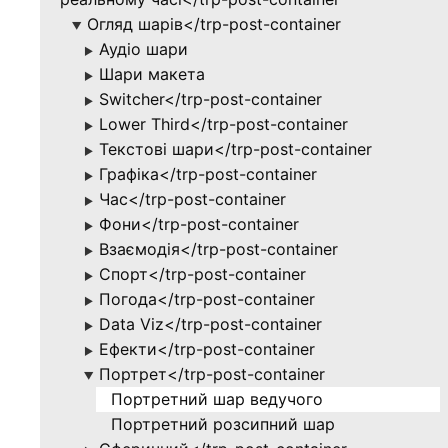
Огляд шарів</trp-post-container
▶
Аудіо шари
▶
Шари макета
▶
Switcher</trp-post-container
▶
Lower Third</trp-post-container
▶
Текстові шари</trp-post-container
▶
Графіка</trp-post-container
▶
Час</trp-post-container
▶
Фони</trp-post-container
▶
Взаємодія</trp-post-container
▶
Спорт</trp-post-container
▶
Погода</trp-post-container
▶
Data Viz</trp-post-container
▶
Ефекти</trp-post-container
▶
Портрет</trp-post-container
▶
Портретний шар ведучого
Портретний розсипний шар