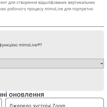
мент для створення відшліфованих вертикальних
иною робочого процесу mimoLive для портретно
ю функцією mimoLive®?
нні оновлення
Джерело зустрічі Zoom