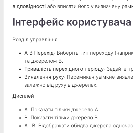
відповідності
або вписати його у визначену рамк
Інтерфейс користувача
Розділ управління
A B Перехід
: Виберіть тип переходу (напр
та джерелом B.
Тривалість перехідного періоду
: Задайте т
Виявлення руху
: Перемикач увімкне виявл
залежно від руху в джерелах.
Дисплей
A
: Показати тільки джерело A.
B
: Показати тільки джерело B.
A і B
: Відображати обидва джерела одночас