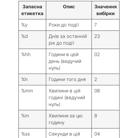
Запасна
Опис
Значення
етикетка
вибірки
%y
Роки до події
7
%d
Днів за останній
23
рік до події
%hh
Години в цей
02
день (ведучий
нуль)
%h
Години того дня
2
%mm
Хвилини в цій
08
годині (ведучий
нуль)
%m
Хвилини за цю
8
годину
%ss
Секунди в цій
04