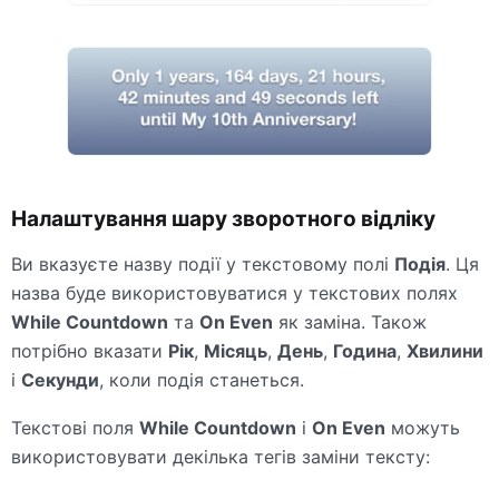
Налаштування шару зворотного відліку
Ви вказуєте назву події у текстовому полі
Подія
. Ця
назва буде використовуватися у текстових полях
While Countdown
та
On Even
як заміна. Також
потрібно вказати
Рік
,
Місяць
,
День
,
Година
,
Хвилини
і
Секунди
, коли подія станеться.
Текстові поля
While Countdown
і
On Even
можуть
використовувати декілька тегів заміни тексту: