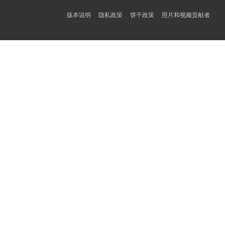
版本说明
隐私政策
饼干政策
照片和视频贡献者
Українська
Svenska
Español
Português
한국어
日本語
Italiano