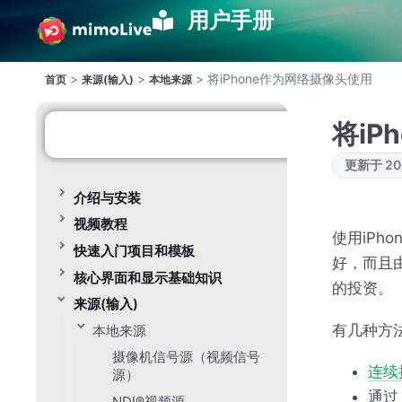
用户手册
>
>
>
将iPhone作为网络摄像头使用
首页
来源(输入)
本地来源
将iP
更新于 202
介绍与安装
视频教程
使用iPh
快速入门项目和模板
好，而且
核心界面和显示基础知识
的投资。
来源(输入)
有几种方法
本地来源
摄像机信号源（视频信号
连续
源）
通
NDI®视频源