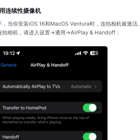
用连续性摄像机
，当你安装iOS 16和MacOS Ventura时，连拍相机被
相机，请进入设置->通用->AirPlay & Handoff：