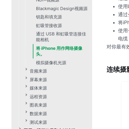
使用
Blackmagic Design视频源
通过
钥匙和填充源
将i
虹吸管接收源
使用
通过 USB 和虹吸管连接佳
电缆
能相机
对你最有
将 iPhone 用作网络摄像
头。
模拟摄像机光源
连续摄
音频来源
屏幕来源
媒体来源
远程资源
图表来源
数据来源
测试来源