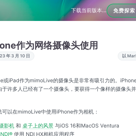
下载当前版本...
免费探索
hone作为网络摄像头使用
3 年 3 月 10 日
以 Ma
one或iPad作为mimoLive的摄像头是非常有吸引力的。iPho
由于许多人已经有了一个摄像头，要获得一个像样的摄像头
可以在mimoLive中使用iPhone作为相机：
摄影机
和
桌子上的风景
与iOS 16和MacOS Ventura
过
NDI®
使用
NDI
HX相机应用程序