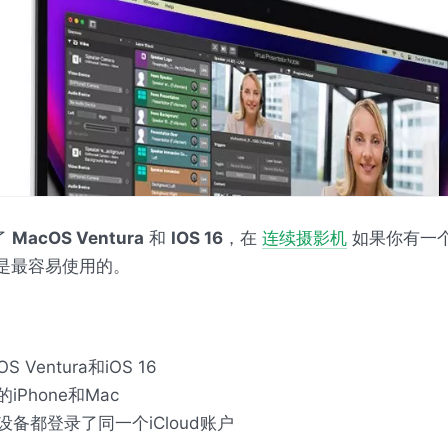
了
MacOS Ventura
和
IOS
16
，在
连续摄影机
如果你有一
e，是最容易使用的。
OS Ventura和iOS 16
iPhone和Mac
设备都登录了同一个iCloud账户