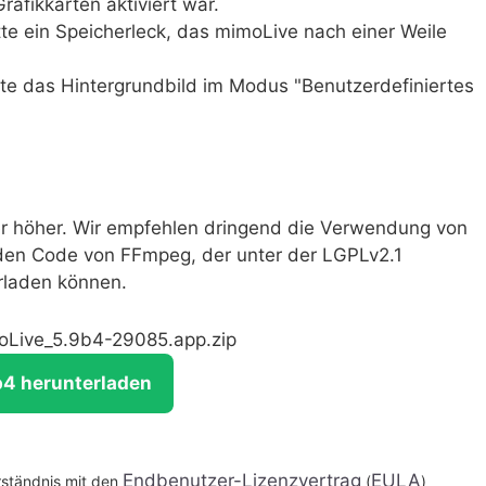
afikkarten aktiviert war.
e ein Speicherleck, das mimoLive nach einer Weile
gte das Hintergrundbild im Modus "Benutzerdefiniertes
r höher. Wir empfehlen dringend die Verwendung von
den Code von FFmpeg, der unter der LGPLv2.1
erladen können.
moLive_5.9b4-29085.app.zip
b4 herunterladen
Endbenutzer-Lizenzvertrag
EULA
rständnis mit den
(
)