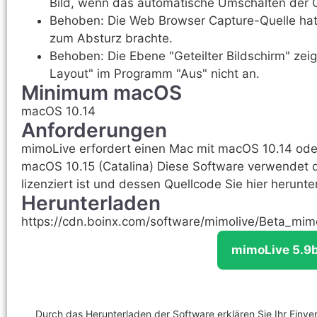
Bild, wenn das automatische Umschalten der Gr
Behoben: Die Web Browser Capture-Quelle hatt
zum Absturz brachte.
Behoben: Die Ebene "Geteilter Bildschirm" zei
Layout" im Programm "Aus" nicht an.
Minimum macOS
macOS 10.14
Anforderungen
mimoLive erfordert einen Mac mit macOS 10.14 ode
macOS 10.15 (Catalina) Diese Software verwendet 
lizenziert ist und dessen Quellcode Sie hier herunt
Herunterladen
https://cdn.boinx.com/software/mimolive/Beta_mi
mimoLive 5.9
Durch das Herunterladen der Software erklären Sie Ihr Einve