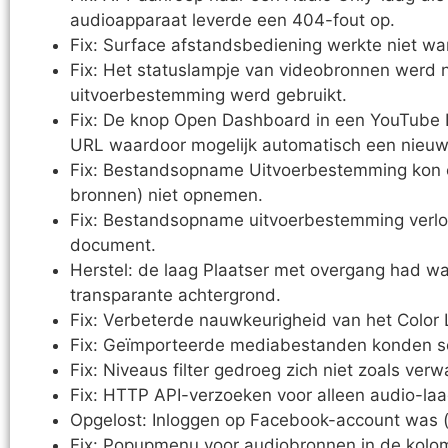
audioapparaat leverde een 404-fout op.
Fix: Surface afstandsbediening werkte niet w
Fix: Het statuslampje van videobronnen werd ni
uitvoerbestemming werd gebruikt.
Fix: De knop Open Dashboard in een YouTube
URL waardoor mogelijk automatisch een nieuw
Fix: Bestandsopname Uitvoerbestemming kon 
bronnen) niet opnemen.
Fix: Bestandsopname uitvoerbestemming verloo
document.
Herstel: de laag Plaatser met overgang had wa
transparante achtergrond.
Fix: Verbeterde nauwkeurigheid van het Color L
Fix: Geïmporteerde mediabestanden konden s
Fix: Niveaus filter gedroeg zich niet zoals verw
Fix: HTTP API-verzoeken voor alleen audio-la
Opgelost: Inloggen op Facebook-account was (w
Fix: Popupmenu voor audiobronnen in de kolom 