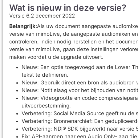
Wat is nieuw in deze versie?
Versie 6.2 december 2022
Belangrijk:
Als uw document aangepaste audiomixe
versie van mimoLive, de aangepaste audiomixen en
controleren, indien nodig herstellen en het docum
versie van mimoLive, gaan deze instellingen verlo
maken voordat u de upgrade uitvoert.
Nieuw: Een optie toegevoegd aan de Lower Th
tekst te definiëren.
Nieuw: Gebruik direct een bron als audiobron 
Nieuw: Notitielaag voor het bijhouden van no
Nieuw: Videogrootte en codec compressiepara
uitvoerbestemming.
Verbetering: Social Media Source geeft nu de
Verbetering: Bronnenarchief: Een gedupliceerde
Verbetering: NDI® SDK bijgewerkt naar versie 5
Fix: API-aanroep naar een Audio Only-laag di