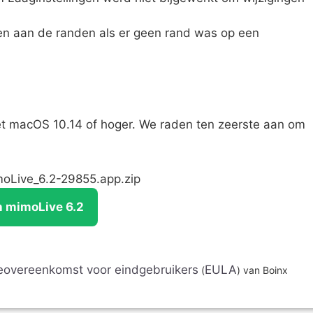
ten aan de randen als er geen rand was op een
met macOS 10.14 of hoger. We raden ten zeerste aan om
moLive_6.2-29855.app.zip
 mimoLive 6.2
ieovereenkomst voor eindgebruikers
EULA
(
) van Boinx