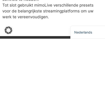
Deutsch
Tot slot gebruikt mimoLive verschillende presets
Français
voor de belangrijkste streamingplatforms om uw
werk te vereenvoudigen.
简体中文
English
Nederlands
Copyright © 2026 door Boinx Software International
GmbH. Alle rechten voorbehouden.
Afdruk
Privacybeleid
Cookiebeleid
Foto- en videobijdragers