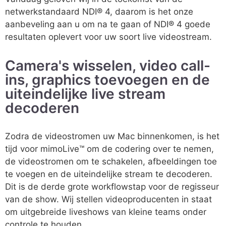
netwerkstandaard NDI® 4, daarom is het onze
aanbeveling aan u om na te gaan of NDI® 4 goede
resultaten oplevert voor uw soort live videostream.
Camera's wisselen, video call-
ins, graphics toevoegen en de
uiteindelijke live stream
Українська
decoderen
Svenska
Español
Zodra de videostromen uw Mac binnenkomen, is het
Português
tijd voor mimoLive™ om de codering over te nemen,
de videostromen om te schakelen, afbeeldingen toe
한국어
te voegen en de uiteindelijke stream te decoderen.
日本語
Dit is de derde grote workflowstap voor de regisseur
Italiano
van de show. Wij stellen videoproducenten in staat
om uitgebreide liveshows van kleine teams onder
Bahasa Indonesia
controle te houden.