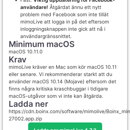
Fast:
Viktig uppdatering för Facebook-
användare!
Åtgärdat ännu ett nytt
problem med Facebook som inte tillät
mimoLive att logga in på det eftersom
inloggningsknappen inte gick att nå i
användargränssnittet.
Minimum macOS
macOS 10.11.0
Krav
mimoLive kräver en Mac som kör macOS 10.11
eller senare. Vi rekommenderar starkt att du
använder macOS 10.14 (Mojave) eftersom det
finns några kritiska kraschbuggar i tidigare
macOS-utgåvor som vi inte kan åtgärda.
Ladda ner
https://cdn.boinx.com/software/mimolive/Boinx_mim
27002.app.zip