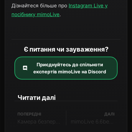
Дізнайтеся більше про
Instagram Live у
посібнику mimoLive
.
Є питання чи зауваження?
Приєднуйтесь до спільноти
експертів mimoLive на Discord
Читати далі
ПОПЕРЕДНІ
ДАЛІ
Камера безперервної зйомки: Як використовувати iPhone як веб-камеру на Mac за допомогою mimoLive®.
mimoLive 6.6beta6 повертає сумісність з комп'ютерами Mac на базі Intel під управлінням MacOS Sonoma