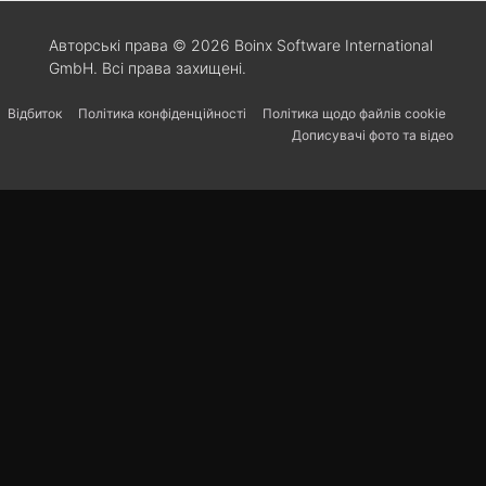
Авторські права © 2026 Boinx Software International
GmbH. Всі права захищені.
Відбиток
Політика конфіденційності
Політика щодо файлів cookie
Дописувачі фото та відео
Svenska
Español
Português
한국어
日本語
Italiano
Bahasa Indonesia
Deutsch
Français