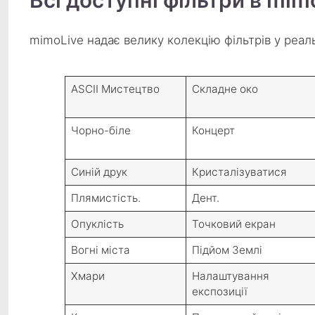
mimoLive надає велику колекцію фільтрів у реал
ASCII
Мистецтво
Складне око
Чорно-біле
Концерт
Синій друк
Кристалізуватися
Плямистість.
Дент.
Опуклість
Точковий екран
Вогні міста
Підйом Землі
Хмари
Налаштування
експозиції