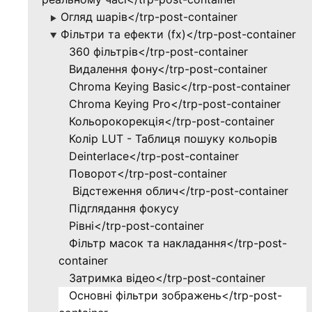
Огляд шарів</trp-post-container
▶
Фільтри та ефекти (fx)</trp-post-container
▶
360 фільтрів</trp-post-container
Видалення фону</trp-post-container
Chroma Keying Basic</trp-post-container
Chroma Keying Pro</trp-post-container
Кольорокорекція</trp-post-container
Колір LUT - Таблиця пошуку кольорів
Deinterlace</trp-post-container
Поворот</trp-post-container
Відстеження облич</trp-post-container
Підглядання фокусу
Рівні</trp-post-container
Фільтр масок та накладання</trp-post-
container
Затримка відео</trp-post-container
Основні фільтри зображень</trp-post-