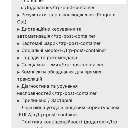
container
Додавання</trp-post-container
▶
Результати та розповсюдження (Program
▶
Out)
Дистанційне керування та
▶
автоматизація</trp-post-container
Кастомні шари</trp-post-container
▶
Соціальні мережі</trp-post-container
▶
Поради та рекомендації
▶
Спеціальні теми</trp-post-container
▶
Комплекти обладнання для прямих
▶
трансляцій
Діагностика та усунення
▶
несправностей</trp-post-container
Припинено / Застарілі
▶
Ліцензійна угода з кінцевим користувачем
(EULA)</trp-post-container
Політика конфіденційності (додаток)</trp-