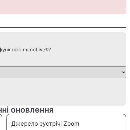
ю функцією mimoLive®?
нні оновлення
Джерело зустрічі Zoom
SV