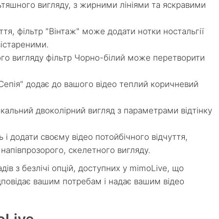
ьтяшного вигляду, з жирними лініями та яскравими
тя, фільтр "Вінтаж" може додати нотки ностальгії
зістареними.
ого вигляду фільтр Чорно-білий може перетворити
 "Сепія" додає до вашого відео теплий коричневий
ікальний двоколірний вигляд з параметрами відтінку
 і додати своєму відео потойбічного відчуття,
напівпрозорого, скелетного вигляду.
дів з безлічі опцій, доступних у mimoLive, що
ідповідає вашим потребам і надає вашим відео
oLive