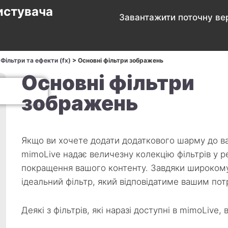
истувача
Завантажити поточну вер
>
Фільтри та ефекти (fx)
>
Основні фільтри зображень
Основні фільтри
зображень
Якщо ви хочете додати додаткового шарму до в
mimoLive надає величезну колекцію фільтрів у р
покращення вашого контенту. Завдяки широкому
ідеальний фільтр, який відповідатиме вашим потр
Деякі з фільтрів, які наразі доступні в mimoLive