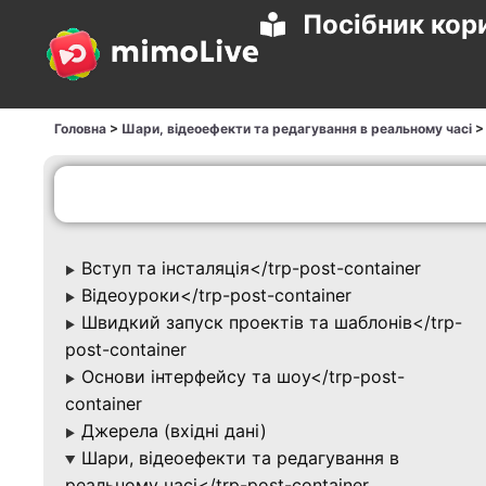
Посібник кор
Головна
>
Шари, відеоефекти та редагування в реальному часі
Вступ та інсталяція</trp-post-container
▶
Відеоуроки</trp-post-container
▶
Швидкий запуск проектів та шаблонів</trp-
▶
post-container
Основи інтерфейсу та шоу</trp-post-
▶
container
Джерела (вхідні дані)
▶
Шари, відеоефекти та редагування в
▶
реальному часі</trp-post-container