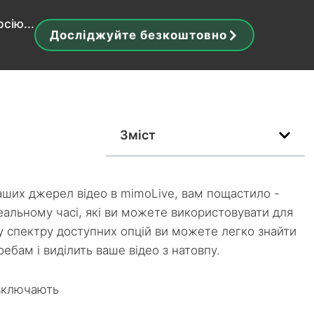
сію...
Досліджуйте безкоштовно
Зміст
аших джерел відео в mimoLive, вам пощастило -
еальному часі, які ви можете використовувати для
 спектру доступних опцій ви можете легко знайти
ебам і виділить ваше відео з натовпу.
, включають