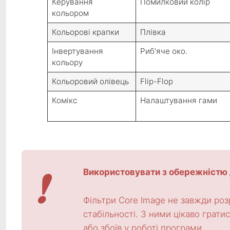
Керування
Помилковий колір
кольором
Кольорові крапки
Плівка
Інвертування
Риб'яче око.
кольору
Кольоровий олівець
Flip-Flop
Комікс
Налаштування гами
❗
Використовувати з обережністю 
Фільтри Core Image не завжди роз
стабільності. З ними цікаво грати
або збоїв у роботі програми.