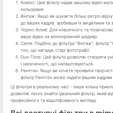
Комікс: Цей фільтр надає вашому відео мул
кольорами.
Вінтаж: Якщо ви шукаєте більш ретро-відчут
до ваших кадрів, зробивши їх вицвілими та 
Чорно-білий: Для класичного та позачасов
ваше відео на монохромний шедевр.
Сепія: Подібно до фільтра "Вінтаж", фільтр
тон, що нагадує старі фотографії.
Duo-Tone: Цей фільтр дозволяє створити ун
і насиченості, що налаштовуються.
Рентген: Якщо ви хочете проявити творчість
фільтр Рентген може надати вашим кадрам 
Ці фільтри в реальному часі - лише кілька прикла
дозволяє легко знайти ідеальний фільтр, який в
професійного та відшліфованого вигляду.
Всі доступні фільтри в mim