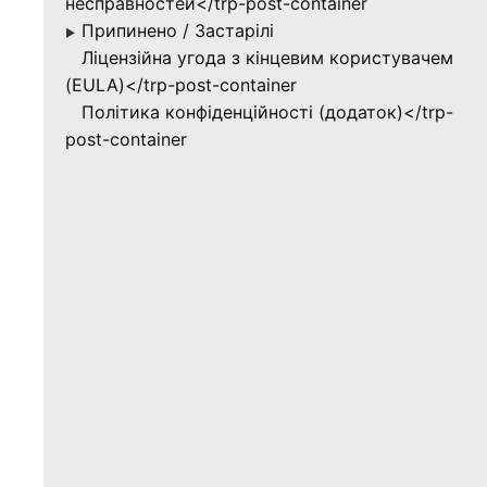
несправностей</trp-post-container
Припинено / Застарілі
▶
Ліцензійна угода з кінцевим користувачем
(EULA)</trp-post-container
Політика конфіденційності (додаток)</trp-
post-container