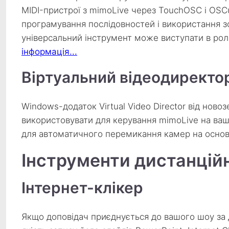
MIDI-пристрої з mimoLive через TouchOSC і OSC
програмування послідовностей і використання з
універсальний інструмент може виступати в рол
інформація...
Віртуальний відеодиректо
Windows-додаток Virtual Video Director від ново
використовувати для керування mimoLive на ваш
для автоматичного перемикання камер на основі
Інструменти дистанцій
Інтернет-клікер
Якщо доповідач приєднується до вашого шоу за