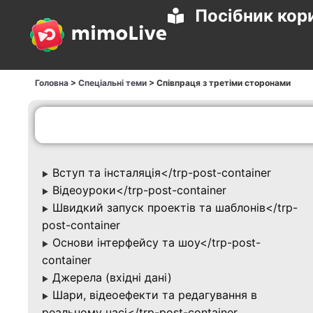
Посібник кор
Головна
>
Спеціальні теми
>
Співпраця з третіми сторонами
Вступ та інсталяція</trp-post-container
▶
Відеоуроки</trp-post-container
▶
Швидкий запуск проектів та шаблонів</trp-
▶
post-container
Основи інтерфейсу та шоу</trp-post-
▶
container
Джерела (вхідні дані)
▶
Шари, відеоефекти та редагування в
▶
реальному часі</trp-post-container