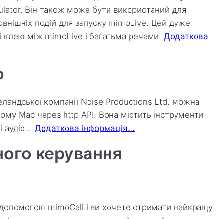
ulator. Він також може бути використаний для
овнішніх подій для запуску mimoLive. Цей дуже
і клею між mimoLive і багатьма речами.
Додаткова
р
зеландської компанії Noise Productions Ltd. можна
ому Mac через http API. Вона містить інструменти
 аудіо...
Додаткова інформація...
ного керування
 допомогою mimoCall і ви хочете отримати найкращу