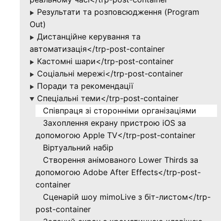
Результати та розповсюдження (Program
▶
Out)
Дистанційне керування та
▶
автоматизація</trp-post-container
Кастомні шари</trp-post-container
▶
Соціальні мережі</trp-post-container
▶
Поради та рекомендації
▶
Спеціальні теми</trp-post-container
▶
Співпраця зі сторонніми організаціями
Захоплення екрану пристрою iOS за
допомогою Apple TV</trp-post-container
Віртуальний набір
Створення анімованого Lower Thirds за
допомогою Adobe After Effects</trp-post-
container
Сценарій шоу mimoLive з біт-листом</trp-
post-container