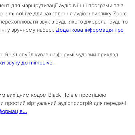
ент для маршрутизації аудіо в інші програми та з
о з mimoLive для захоплення аудіо з виклику Zoom.
 перехоплювати звук з будь-якого джерела, будь то
пні у зручному наборі.
Додаткова інформація про
o Reis) опублікував на форумі чудовий приклад
и звуку до mimoLive.
им вихідним кодом Black Hole є простішою
и простий віртуальний аудіопристрій для передачі
формація...