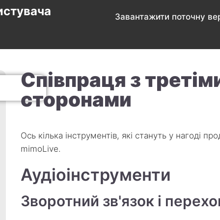
истувача
Завантажити поточну вер
Співпраця з третім
сторонами
Ось кілька інструментів, які стануть у нагоді 
mimoLive.
Аудіоінструменти
Зворотний зв'язок і перех