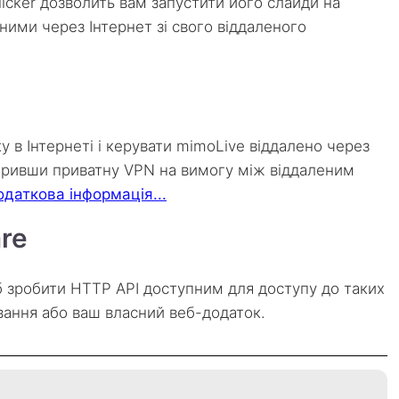
Clicker дозволить вам запустити його слайди на
ними через Інтернет зі свого віддаленого
у в Інтернеті і керувати mimoLive віддалено через
воривши приватну VPN на вимогу між віддаленим
даткова інформація...
re
іб зробити HTTP API доступним для доступу до таких
ування або ваш власний веб-додаток.