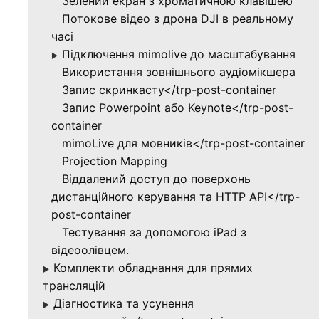
Зелений екран з хроматичною клавішею
Потокове відео з дрона DJI в реальному
часі
Підключення mimolive до масштабування
▶
Використання зовнішнього аудіомікшера
Запис скринкасту</trp-post-container
Запис Powerpoint або Keynote</trp-post-
container
mimoLive для мовників</trp-post-container
Projection Mapping
Віддалений доступ до поверхонь
дистанційного керування та HTTP API</trp-
post-container
Тестування за допомогою iPad з
відеоолівцем.
Комплекти обладнання для прямих
▶
трансляцій
Діагностика та усунення
▶