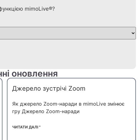
ю функцією mimoLive®?
нні оновлення
Джерело зустрічі Zoom
SV
ES
Як джерело Zoom-наради в mimoLive змінює
гру Джерело Zoom-наради
PT
KO
ЧИТАТИ ДАЛІ "
JA