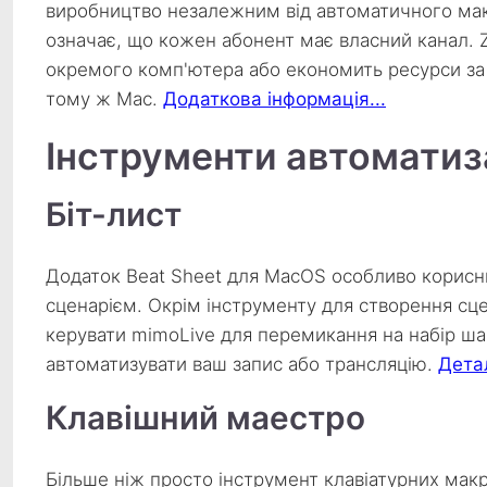
виробництво незалежним від автоматичного мак
означає, що кожен абонент має власний канал. 
окремого комп'ютера або економить ресурси за
тому ж Mac.
Додаткова інформація...
Інструменти автоматиз
Біт-лист
Додаток Beat Sheet для MacOS особливо корисни
сценарієм. Окрім інструменту для створення сц
керувати mimoLive для перемикання на набір шар
автоматизувати ваш запис або трансляцію.
Детал
Клавішний маестро
Більше ніж просто інструмент клавіатурних макр