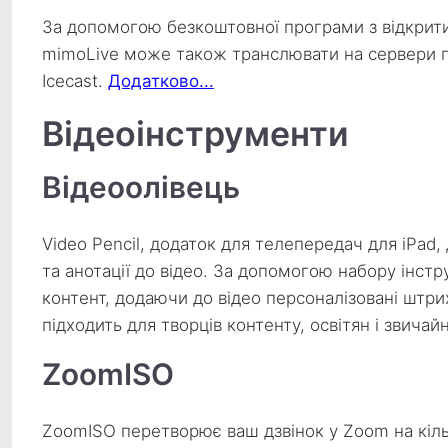
За допомогою безкоштовної програми з відкрити
mimoLive може також транслювати на сервери п
Icecast.
Додатково...
Відеоінструменти
Відеоолівець
Video Pencil, додаток для телепередач для iPad
та анотації до відео. За допомогою набору інс
контент, додаючи до відео персоналізовані штрих
підходить для творців контенту, освітян і звичай
ZoomISO
ZoomISO перетворює ваш дзвінок у Zoom на кіль