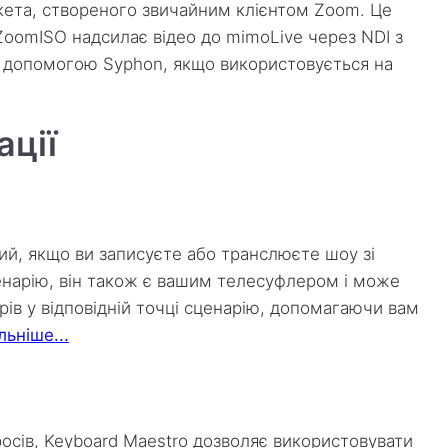
ета, створеного звичайним клієнтом Zoom. Це
ZoomISO надсилає відео до mimoLive через NDI з
 допомогою Syphon, якщо використовується на
ації
й, якщо ви записуєте або транслюєте шоу зі
енарію, він також є вашим телесуфлером і може
ів у відповідній точці сценарію, допомагаючи вам
ьніше...
осів, Keyboard Maestro дозволяє використовувати