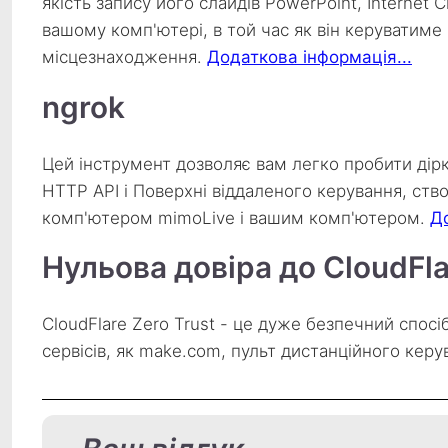
якість запису його слайдів PowerPoint, Internet 
вашому комп'ютері, в той час як він керуватиме 
місцезнаходження.
Додаткова інформація...
ngrok
Цей інструмент дозволяє вам легко пробити дірк
HTTP API і Поверхні віддаленого керування, ст
комп'ютером mimoLive і вашим комп'ютером.
До
Нульова довіра до CloudFla
CloudFlare Zero Trust - це дуже безпечний спос
сервісів, як make.com, пульт дистанційного кер