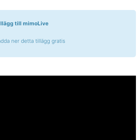
illägg till mimoLive
adda ner detta tillägg gratis