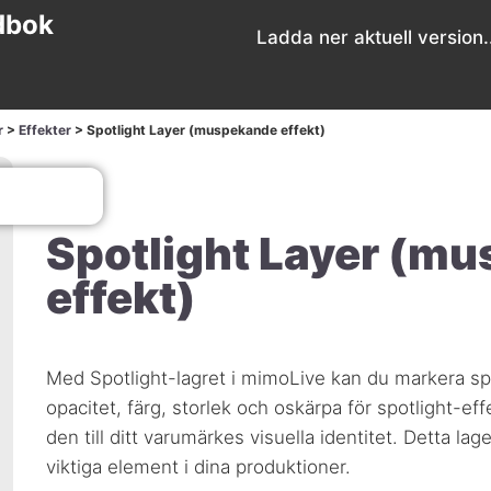
dbok
Ladda ner aktuell version.
r
>
Effekter
>
Spotlight Layer (muspekande effekt)
Spotlight Layer (m
effekt)
Med Spotlight-lagret i mimoLive kan du markera spec
opacitet, färg, storlek och oskärpa för spotlight-ef
den till ditt varumärkes visuella identitet. Detta lag
viktiga element i dina produktioner.