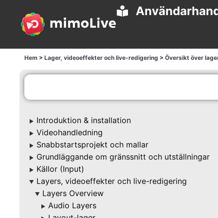
Användarhan
Hem
>
Lager, videoeffekter och live-redigering
>
Översikt över lage
Introduktion & installation
▶
Videohandledning
▶
Snabbstartsprojekt och mallar
▶
Grundläggande om gränssnitt och utställningar
▶
Källor (Input)
▶
Layers, videoeffekter och live-redigering
▶
Layers Overview
▶
Audio Layers
▶
Layout-lager