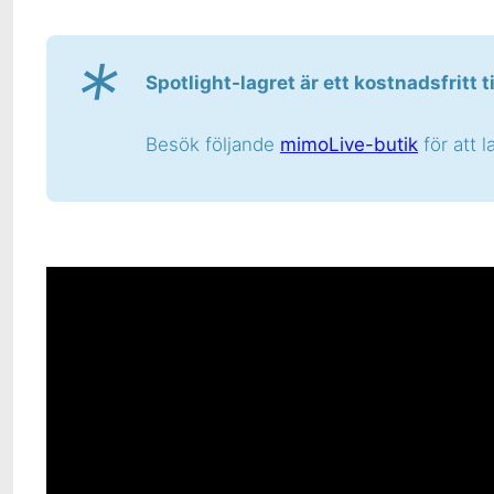
*
Spotlight-lagret är ett kostnadsfritt t
Besök följande
mimoLive-butik
för att l