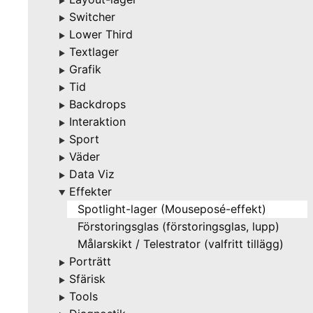
▶
Switcher
▶
Lower Third
▶
Textlager
▶
Grafik
▶
Tid
▶
Backdrops
▶
Interaktion
▶
Sport
▶
Väder
▶
Data Viz
▶
Effekter
▶
Spotlight-lager (Mouseposé-effekt)
Förstoringsglas (förstoringsglas, lupp)
Målarskikt / Telestrator (valfritt tillägg)
Porträtt
▶
Sfärisk
▶
Tools
▶