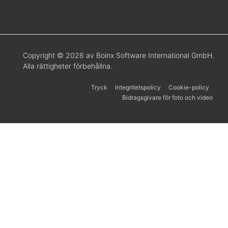
Copyright © 2026 av Boinx Software International GmbH.
Alla rättigheter förbehållna.
Tryck
Integritetspolicy
Cookie-policy
Bidragsgivare för foto och video
Українська
Español
Português
한국어
日本語
Italiano