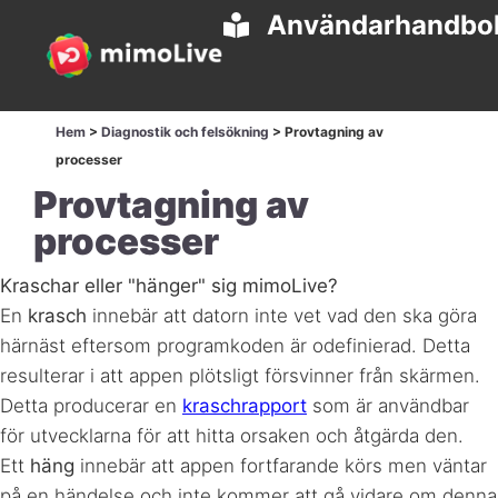
Användarhandbo
Hem
>
Diagnostik och felsökning
>
Provtagning av
processer
Provtagning av
processer
Kraschar eller "hänger" sig mimoLive?
En
krasch
innebär att datorn inte vet vad den ska göra
härnäst eftersom programkoden är odefinierad. Detta
resulterar i att appen plötsligt försvinner från skärmen.
Detta producerar en
kraschrapport
som är användbar
för utvecklarna för att hitta orsaken och åtgärda den.
Ett
häng
innebär att appen fortfarande körs men väntar
på en händelse och inte kommer att gå vidare om denna