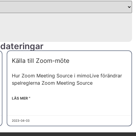
dateringar
UK
Källa till Zoom-möte
ES
Hur Zoom Meeting Source i mimoLive förändrar
PT
spelreglerna Zoom Meeting Source
KO
JA
LÄS MER "
IT
ID
2023-04-03
DE