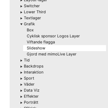
▶
Switcher
▶
Lower Third
▶
Textlager
▶
Grafik
▶
Box
Cyklisk sponsor Logos Layer
Viftande flagga
Slideshow
Gjord med mimoLive Layer
Tid
▶
Backdrops
▶
Interaktion
▶
Sport
▶
Väder
▶
Data Viz
▶
Effekter
▶
Porträtt
▶