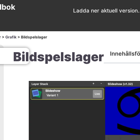
dbok
Ladda ner aktuell version.
r
>
Grafik
>
Bildspelslager
Bildspelslager
Innehållsf