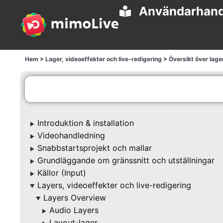
Användarhan
Hem
>
Lager, videoeffekter och live-redigering
>
Översikt över lage
Introduktion & installation
▶
Videohandledning
▶
Snabbstartsprojekt och mallar
▶
Grundläggande om gränssnitt och utställningar
▶
Källor (Input)
▶
Layers, videoeffekter och live-redigering
▶
Layers Overview
▶
Audio Layers
▶
Layout-lager