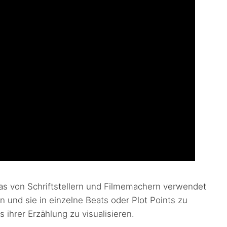
 das von Schriftstellern und Filmemachern verwendet
n und sie in einzelne Beats oder Plot Points zu
 ihrer Erzählung zu visualisieren.