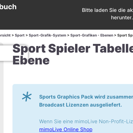
buch
Bitte laden Sie die ak
herunter.
rsicht
>
Sport
>
Sport-Grafik-System
>
Sport-Grafiken - Ebenen
>
Sport Sp
Sport Spieler Tabell
Ebene
*
Sports Graphics Pack wird zusamme
Broadcast Lizenzen ausgeliefert.
Wenn Sie eine mimoLive Non-Profit-Liz
mimoLive Online Shop