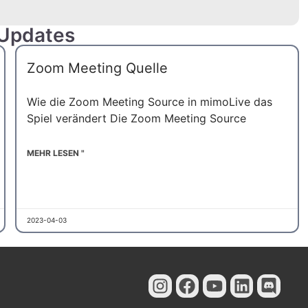
 Updates
Zoom Meeting Quelle
UK
SV
Wie die Zoom Meeting Source in mimoLive das
Spiel verändert Die Zoom Meeting Source
ES
PT
MEHR LESEN "
KO
JA
IT
2023-04-03
ID
FR
NL
ZH