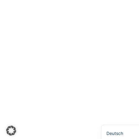
Українська
Svenska
Español
Português
한국어
日本語
Italiano
Bahasa Indones
Français
Nederlands
简体中文
English
Deutsch