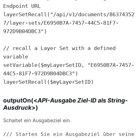
Endpoint URL

layerSetRecall("/api/v1/documents/86374352
7/layer-sets/E6950B7A-7457-44C5-81F7-
972D9B04DBC3")

// recall a Layer Set with a defined 
variable

setVariable($myLayerSetID, "E6950B7A-7457-
44C5-81F7-972D9B04DBC3")

layerSetRecall($myLayerSetID)
outputOn(<
API-Ausgabe Ziel-ID als String-
Ausdruck
>)
Schaltet ein Ausgabeziel ein.
/// Starten Sie ein Ausgabeziel über seine