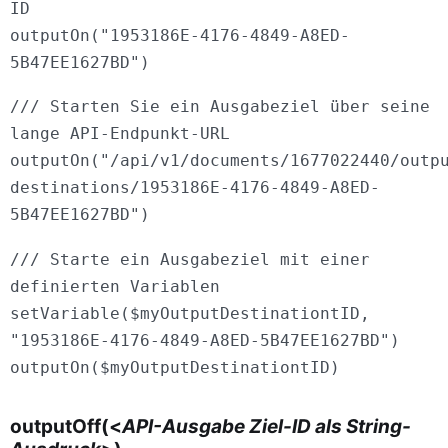
ID
outputOn("1953186E-4176-4849-A8ED-
5B47EE1627BD")
/// Starten Sie ein Ausgabeziel über seine
lange API-Endpunkt-URL
outputOn("/api/v1/documents/1677022440/outp
destinations/1953186E-4176-4849-A8ED-
5B47EE1627BD")
/// Starte ein Ausgabeziel mit einer
definierten Variablen
setVariable($myOutputDestinationtID,
"1953186E-4176-4849-A8ED-5B47EE1627BD")
outputOn($myOutputDestinationtID)
outputOff(<
API-Ausgabe Ziel-ID als String-