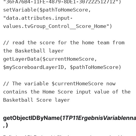
"36FA76B4-11FE-4879-8DE1-307222512712")

setVariable($pathToHomeScore, 
"data.attributes.input-
values.tvGroup_Control__Score_Home")

// read the score for the home team from 
the Basketball layer

getLayerData($currentHomeScore, 
$myScoreboardLayerID, $pathToHomeScore)

// The variable $currentHomeScore now 
contains the Home Score input value of the 
Basketball Score layer
getObjectIDByName(
1TP11ErgebnisVariablenn
, )