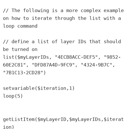
// The following is a more complex example 
on how to iterate through the list with a 
loop command

// define a list of layer IDs that should 
be turned on

list($myLayerIDs, "4ECB8ACC-DEF5", "9852-
60E2C81", "DFD87A4D-9FC9", "4324-9B7C", 
"7B1C13-2CD28")

setvariable($iteration,1)

loop(5)

getListItem($myLayerID,$myLayerIDs,$iterat
ion)
