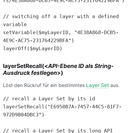
rs/4E38A868-DCB5-4E9C-AC75-231764229BFA")

// switching off a layer with a defined 
variable

setVariable($myLayerID, "4E38A868-DCB5-
4E9C-AC75-231764229BFA")

layerOff($myLayerID)
layerSetRecall(<
API-Ebene ID als String-
Ausdruck festlegen
>)
Löst den Rückruf für ein bestimmtes
Layer Set
aus.
// recall a Layer Set by its id

layerSetRecall("E6950B7A-7457-44C5-81F7-
972D9B04DBC3")

// recall a Layer Set by its long API 