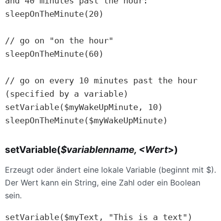
and 40 minutes past the hour:

sleepOnTheMinute(20)

// go on "on the hour"

sleepOnTheMinute(60)

// go on every 10 minutes past the hour 
(specified by a variable)

setVariable($myWakeUpMinute, 10)

sleepOnTheMinute($myWakeUpMinute)
setVariable(
$variablenname, <Wert
>)
Erzeugt oder ändert eine lokale Variable (beginnt mit $).
Der Wert kann ein String, eine Zahl oder ein Boolean
sein.
setVariable($myText, "This is a text")
