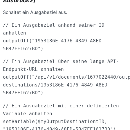
Ausdruck
>)
Schaltet ein Ausgabeziel aus.
// Ein Ausgabeziel anhand seiner ID
anhalten
outputOff("1953186E-4176-4849-A8ED-
5B47EE1627BD")
// Ein Ausgabeziel über seine lange API-
Endpunkt-URL anhalten
outputOff("/api/v1/documents/1677022440/out
destinations/1953186E-4176-4849-A8ED-
5B47EE1627BD")
// Ein Ausgabeziel mit einer definierten
Variable anhalten
setVariable($myOutputDestinationtID,
"1953186E-4176-4849-A8ED-5B47EE1627BD")