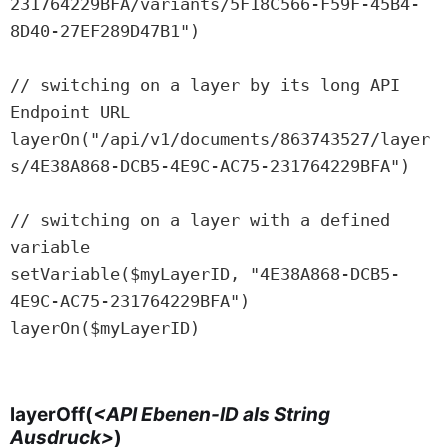
231764229BFA/variants/5F18C566-F59F-45B4-
8D40-27EF289D47B1")

// switching on a layer by its long API 
Endpoint URL

layerOn("/api/v1/documents/863743527/layer
s/4E38A868-DCB5-4E9C-AC75-231764229BFA")

// switching on a layer with a defined 
variable

setVariable($myLayerID, "4E38A868-DCB5-
4E9C-AC75-231764229BFA")

layerOn($myLayerID)

layerOff(
<
API
Ebenen-ID als String
Ausdruck>
)