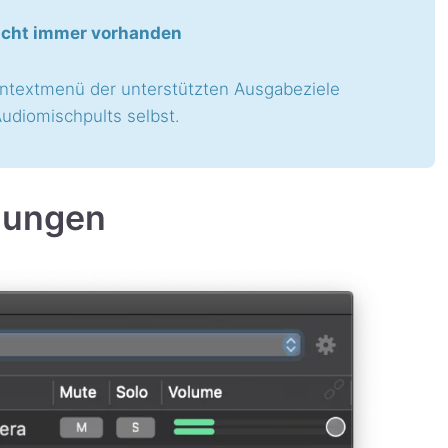
nicht immer vorhanden
ontextmenü der unterstützten Ausgabeziele
udiomischpults selbst.
hungen