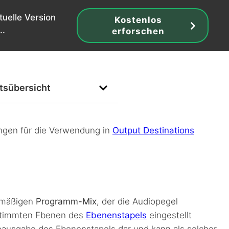
tuelle Version
Kostenlos
..
erforschen
ltsübersicht
gen für die Verwendung in
Output Destinations
dmäßigen
Programm-Mix
, der die Audiopegel
bestimmten Ebenen des
Ebenenstapels
eingestellt
oausgabe des Ebenenstapels dar und kann als solcher