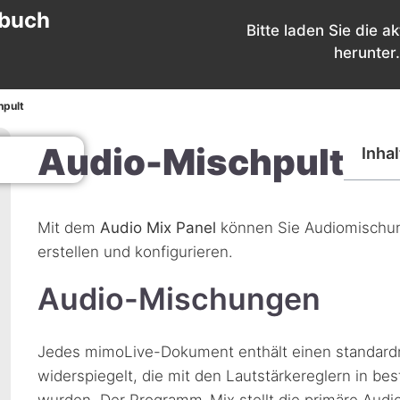
buch
Bitte laden Sie die ak
herunter.
hpult
Audio-Mischpult
Inha
Mit dem
Audio Mix Panel
können Sie Audiomischun
erstellen und konfigurieren.
Audio-Mischungen
Jedes mimoLive-Dokument enthält einen standar
widerspiegelt, die mit den Lautstärkereglern in 
wurden. Der Programm-Mix stellt die primäre Audi