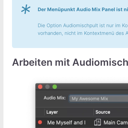
*
Der Menüpunkt Audio Mix Panel ist 
Die Option Audiomischpult ist nur im K
vorhanden, nicht im Kontextmenü des A
Arbeiten mit Audiomisc