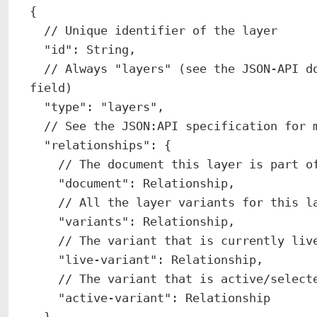
{

  // Unique identifier of the layer

  "id": String,

  // Always "layers" (see the JSON-API documentation for more information on this 
field)

  "type": "layers",

  // See the JSON:API specification for more information on this field

  "relationships": {

    // The document this layer is part of

    "document": Relationship,

    // All the layer variants for this layer

    "variants": Relationship,

    // The variant that is currently live (null otherwise)

    "live-variant": Relationship,

    // The variant that is active/selected for that layer

    "active-variant": Relationship

  },
