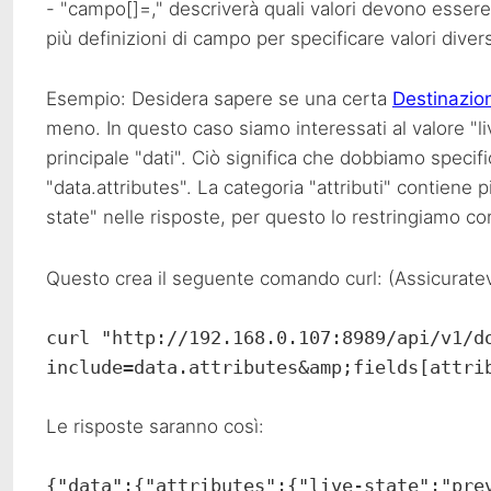
- "campo[]=," descriverà quali valori devono essere 
più definizioni di campo per specificare valori diver
Esempio: Desidera sapere se una certa
Destinazion
meno. In questo caso siamo interessati al valore "liv
principale "dati". Ciò significa che dobbiamo specif
"data.attributes". La categoria "attributi" contiene p
state" nelle risposte, per questo lo restringiamo con
Questo crea il seguente comando curl: (Assicuratevi di
curl "http://192.168.0.107:8989/api/v1/d
include=data.attributes&amp;fields[attri
Le risposte saranno così:
{"data":{"attributes":{"live-state":"pre