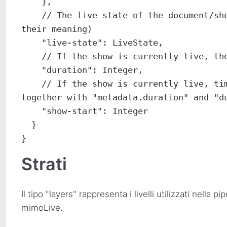
    },

    // The live state of the document/show (see LiveState for possible values and 
their meaning)

    "live-state": LiveState,

    // If the show is currently live, the current length of the show in seconds

    "duration": Integer,

    // If the show is currently live, timestamp when the show went live (can be used 
together with "metadata.duration" and "du
    "show-start": Integer

  }

}
Strati
Il tipo "layers" rappresenta i livelli utilizzati nella 
mimoLive.