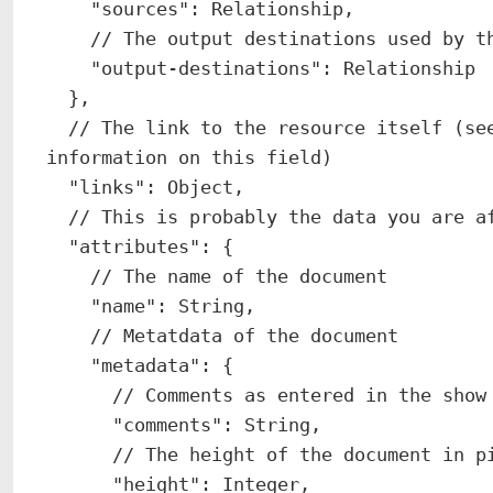
    "sources": Relationship,

    // The output destinations used by this document

    "output-destinations": Relationship

  },

  // The link to the resource itself (see the JSON:API specification for more 
information on this field)

  "links": Object,

  // This is probably the data you are after

  "attributes": {

    // The name of the document

    "name": String,

    // Metatdata of the document

    "metadata": {

      // Comments as entered in the show metadata panel in mimoLive

      "comments": String,

      // The height of the document in pixels

      "height": Integer,
