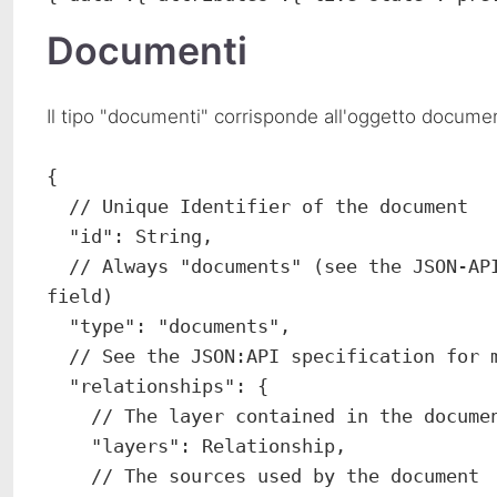
Documenti
Il tipo "documenti" corrisponde all'oggetto docume
{

  // Unique Identifier of the document

  "id": String,

  // Always "documents" (see the JSON-API documentation for more information on this 
field)

  "type": "documents",

  // See the JSON:API specification for more information on this field

  "relationships": {

    // The layer contained in the document

    "layers": Relationship,

    // The sources used by the document
