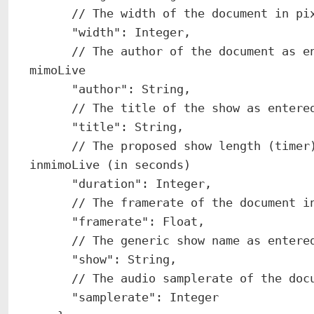
      // The width of the document in pixels

      "width": Integer,

      // The author of the document as entered in the show metadata panel in 
mimoLive

      "author": String,

      // The title of the show as entered in the show metadata panel in mimoLive

      "title": String,

      // The proposed show length (timer) as entered in the show metadata panel 
inmimoLive (in seconds)

      "duration": Integer,

      // The framerate of the document in frames per second

      "framerate": Float,

      // The generic show name as entered in the show metadata panel in mimoLive

      "show": String,

      // The audio samplerate of the document in hz

      "samplerate": Integer
