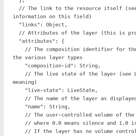
  // The link to the resource itself (see the JSON:API specification for more 
information on this field)

  "links": Object,

  // Attributes of the layer (this is probably the data you are after)

  "attributes": {

    // The composition identifier for the layer, this can be used to differentiate 
the various layer types

    "composition-id": String,

    // The live state of the layer (see LiveState for possible values and their 
meaning)

    "live-state": LiveState,

    // The name of the layer as displayed in the mimoLive layer stack

    "name": String,

    // The user-controlled volume of the layer, as seen in the layer stack

    // where 0.0 means silence and 1.0 is full volume.

    // If the layer has no volume control, the value is null.
