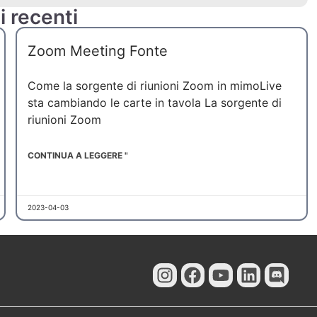
 recenti
Zoom Meeting Fonte
UK
SV
Come la sorgente di riunioni Zoom in mimoLive
sta cambiando le carte in tavola La sorgente di
ES
riunioni Zoom
PT
KO
CONTINUA A LEGGERE "
JA
ID
2023-04-03
DE
FR
NL
ZH