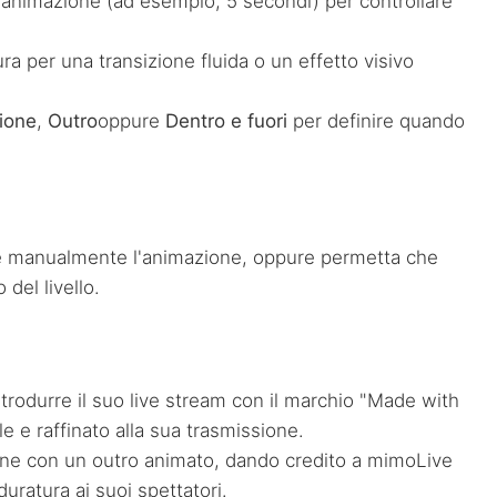
l'animazione (ad esempio, 5 secondi) per controllare
ura per una transizione fluida o un effetto visivo
ione
,
Outro
oppure
Dentro e fuori
per definire quando
e manualmente l'animazione, oppure permetta che
del livello.
r introdurre il suo live stream con il marchio "Made with
 e raffinato alla sua trasmissione.
one con un outro animato, dando credito a mimoLive
uratura ai suoi spettatori.