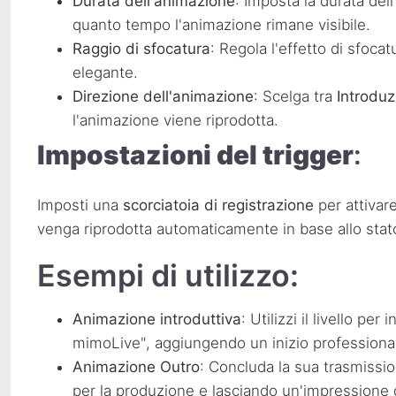
Durata dell'animazione
: Imposta la durata del
quanto tempo l'animazione rimane visibile.
Raggio di sfocatura
: Regola l'effetto di sfocat
elegante.
Direzione dell'animazione
: Scelga tra
Introduz
l'animazione viene riprodotta.
Impostazioni del trigger
:
Imposti una
scorciatoia di registrazione
per attivar
venga riprodotta automaticamente in base allo stato 
Esempi di utilizzo:
Animazione introduttiva
: Utilizzi il livello pe
mimoLive", aggiungendo un inizio professionale
Animazione Outro
: Concluda la sua trasmissi
per la produzione e lasciando un'impressione d