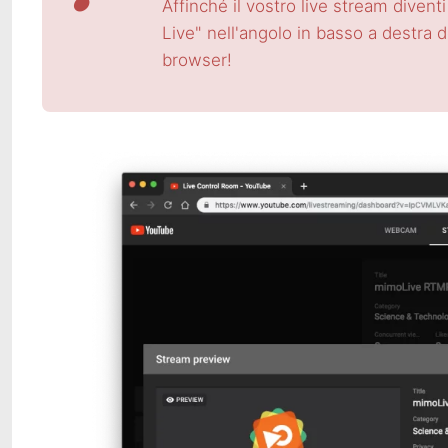
Affinché il vostro live stream diven
Live" nell'angolo in basso a destra 
browser!