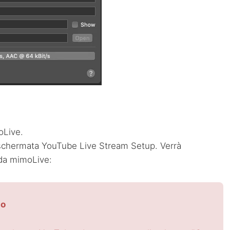
oLive.
a schermata YouTube Live Stream Setup. Verrà
 da mimoLive:
so