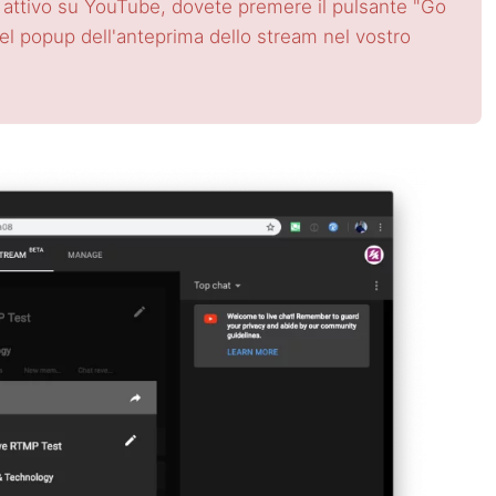
ti attivo su YouTube, dovete premere il pulsante "Go
del popup dell'anteprima dello stream nel vostro