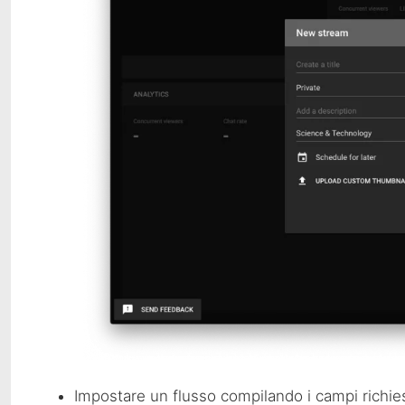
Impostare un flusso compilando i campi richies