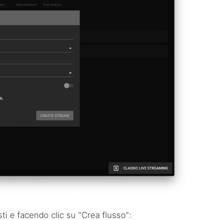
ti e facendo clic su "Crea flusso":