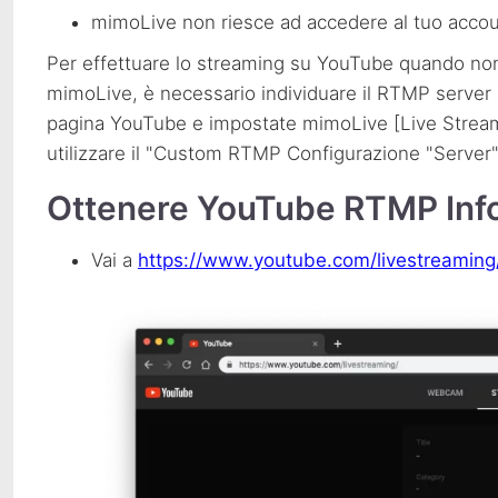
mimoLive non riesce ad accedere al tuo accou
Per effettuare lo streaming su YouTube quando non
mimoLive, è necessario individuare il
RTMP
server 
pagina YouTube e impostate mimoLive [Live Stream
utilizzare il "Custom
RTMP
Configurazione "Server"
Ottenere YouTube
RTMP
Inf
Vai a
https://www.youtube.com/livestreaming