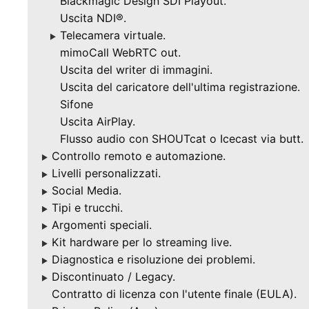
Blackmagic Design SDI Playout.
Uscita NDI®.
Telecamera virtuale.
▶
mimoCall WebRTC out.
Uscita del writer di immagini.
Uscita del caricatore dell'ultima registrazione.
Sifone
Uscita AirPlay.
Flusso audio con SHOUTcat o Icecast via butt.
Controllo remoto e automazione.
▶
Livelli personalizzati.
▶
Social Media.
▶
Tipi e trucchi.
▶
Argomenti speciali.
▶
Kit hardware per lo streaming live.
▶
Diagnostica e risoluzione dei problemi.
▶
Discontinuato / Legacy.
▶
Contratto di licenza con l'utente finale (EULA).