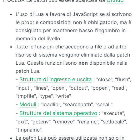
Il
QCLUA
La patch può essere scaricata da
Github
L'uso di Lua a favore di JavaScript se si scrivono
le proprie composizioni non è obbligatorio, ma è
consigliato per mantenere basso l'ingombro in
memoria del livello.
Tutte le funzioni che accedono a file o ad altre
risorse di sistema vengono eliminate dalla patch
Lua. Queste funzioni sono
non
disponibile nella
patch Lua.
-
Strutture di ingresso e uscita
: "close", "flush",
"input", "lines", "open", "output", "popen", "read",
"tmpfile", "type", "write"
-
Moduli
: "loadlib", "searchpath", "seeall".
-
Strutture del sistema operativo
: "execute",
"exit", "getenv", "remove", "rename", "setlocale",
"tmpname".
La patch Lua può essere utilizzata non solo in