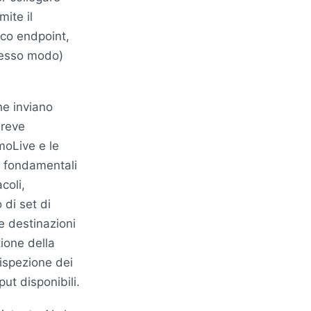
mite il
co endpoint,
stesso modo)
he inviano
breve
imoLive e le
i fondamentali
coli,
 di set di
le destinazioni
stione della
’ispezione dei
put disponibili.