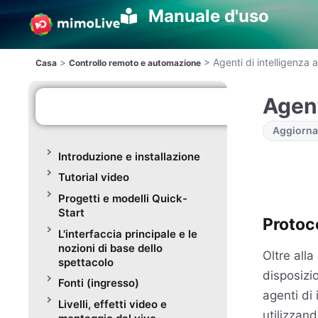
Manuale d'uso
>
>
Agenti di intelligenza ar
Casa
Controllo remoto e automazione
Agent
Aggiornat
Introduzione e installazione
Tutorial video
Progetti e modelli Quick-
Start
Protoc
L'interfaccia principale e le
nozioni di base dello
Oltre all
spettacolo
disposizi
Fonti (ingresso)
agenti di 
Livelli, effetti video e
utilizzan