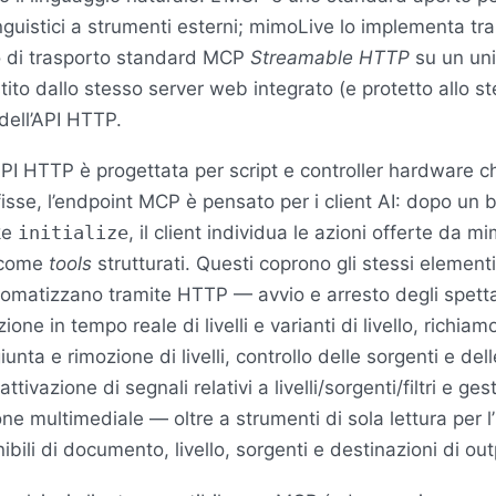
nguistici a strumenti esterni; mimoLive lo implementa tra
o di trasporto standard MCP
Streamable HTTP
su un uni
stito dallo stesso server web integrato (e protetto allo 
 dell’API HTTP.
API HTTP è progettata per script e controller hardware c
 fisse, l’endpoint MCP è pensato per i client AI: dopo un 
ke
initialize
, il client individua le azioni offerte da m
 come
tools
strutturati. Questi coprono gli stessi element
tomatizzano tramite HTTP — avvio e arresto degli spetta
ne in tempo reale di livelli e varianti di livello, richiamo
ggiunta e rimozione di livelli, controllo delle sorgenti e del
 attivazione di segnali relativi a livelli/sorgenti/filtri e ge
ne multimediale — oltre a strumenti di sola lettura per l
nibili di documento, livello, sorgenti e destinazioni di out