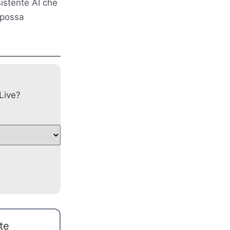
istente AI che
 possa
Live?
te