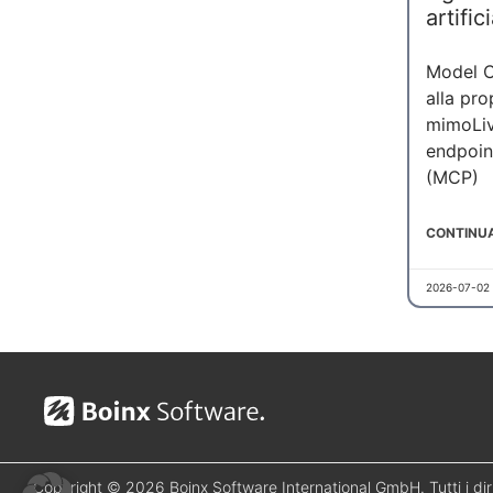
artific
Model C
alla pro
mimoLiv
endpoin
(MCP)
CONTINUA
2026-07-02
Copyright © 2026 Boinx Software International GmbH. Tutti i diritt