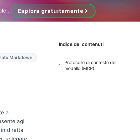
le...
Esplora gratuitamente
Indice dei contenuti
ormato Markdown
Protocollo di contesto del
modello (MCP)
te a
sente agli
 in diretta
r collegare