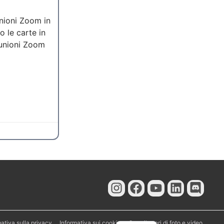
nioni Zoom in
 le carte in
UK
iunioni Zoom
SV
ES
PT
KO
JA
ID
DE
FR
NL
ZH
EN
ativa sulla privacy
Informativa sui cookie
Contributori di foto e video