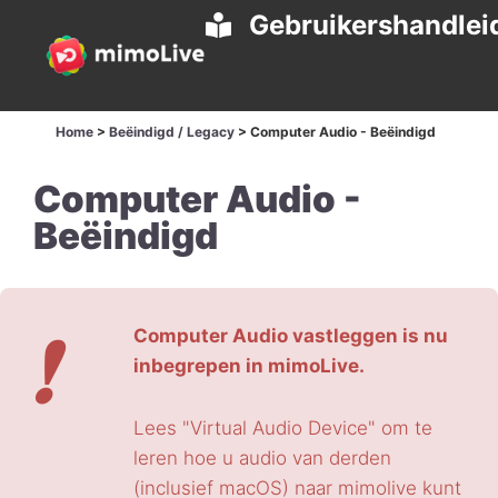
Gebruikershandlei
Home
>
Beëindigd / Legacy
>
Computer Audio - Beëindigd
Computer Audio -
Beëindigd
❗
Computer Audio vastleggen is nu
inbegrepen in mimoLive.
Lees "Virtual Audio Device" om te
leren hoe u audio van derden
(inclusief macOS) naar mimolive kunt