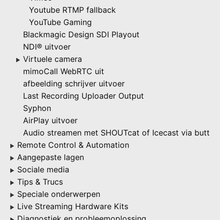
Youtube RTMP fallback
YouTube Gaming
Blackmagic Design SDI Playout
NDI® uitvoer
Virtuele camera
▶
mimoCall WebRTC uit
afbeelding schrijver uitvoer
Last Recording Uploader Output
Syphon
AirPlay uitvoer
Audio streamen met SHOUTcat of Icecast via butt
Remote Control & Automation
▶
Aangepaste lagen
▶
Sociale media
▶
Tips & Trucs
▶
Speciale onderwerpen
▶
Live Streaming Hardware Kits
▶
Diagnostiek en probleemoplossing
▶