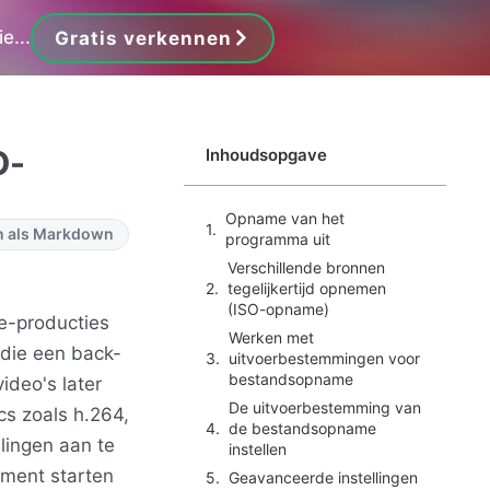
e...
Gratis verkennen
O-
Inhoudsopgave
Opname van het
 als Markdown
programma uit
Verschillende bronnen
tegelijkertijd opnemen
(ISO-opname)
e-producties
Werken met
 die een back-
uitvoerbestemmingen voor
bestandsopname
ideo's later
De uitvoerbestemming van
cs zoals h.264,
de bestandsopname
lingen aan te
instellen
ment starten
Geavanceerde instellingen