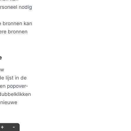
ersoneel nodig
e bronnen kan
ere bronnen
e
uw
lijst in de
een popover-
dubbelklikken
 nieuwe