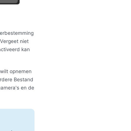
oerbestemming
 Vergeet niet
activeerd kan
 wilt opnemen
rdere Bestand
camera's en de