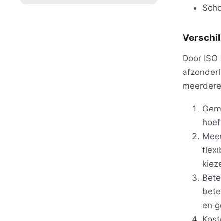
Scho
Verschi
Door ISO 
afzonderl
meerdere 
Gema
hoef
Meer
flex
kiez
Bete
bete
en g
Kost