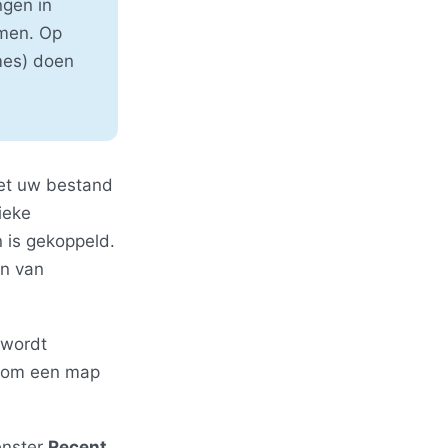
gen in
men. Op
mes) doen
et uw bestand
ieke
 is gekoppeld.
en van
 wordt
 om een map
venster
Recent