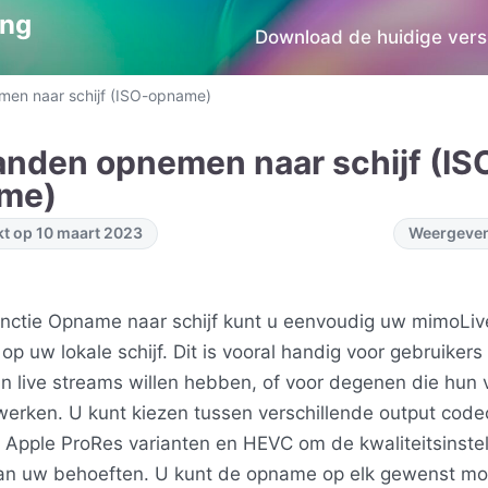
ing
Download de huidige versi
en naar schijf (ISO-opname)
anden opnemen naar schijf (IS
me)
kt op 10 maart 2023
Weergeven
nctie Opname naar schijf kunt u eenvoudig uw mimoLiv
p uw lokale schijf. Dit is vooral handig voor gebruikers
n live streams willen hebben, of voor degenen die hun v
werken. U kunt kiezen tussen verschillende output code
Apple ProRes varianten en HEVC om de kwaliteitsinstel
an uw behoeften. U kunt de opname op elk gewenst mo