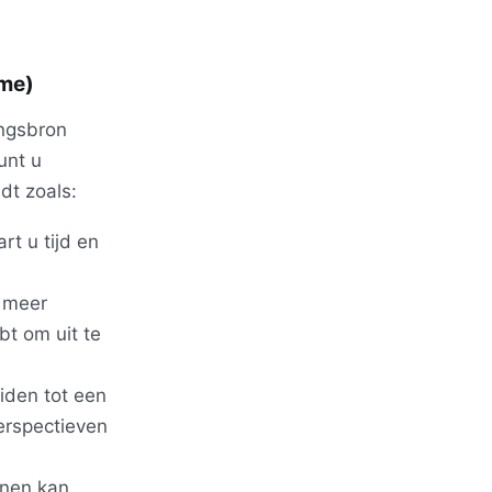
ame)
angsbron
unt u
dt zoals:
t u tijd en
t meer
bt om uit te
iden tot een
erspectieven
nnen kan