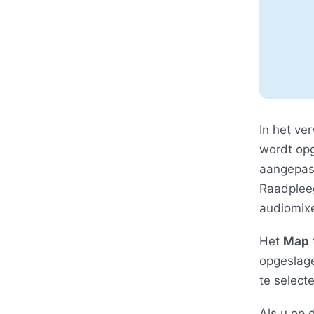
In het v
wordt op
aangepa
Raadple
audiomix
Het
Map
opgeslag
te select
Als u op