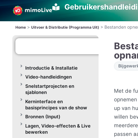
Gebruikershandleid
>
>
Bestanden opnem
Home
Uitvoer & Distributie (Programma Uit)
Best
opna
Bijgewer
Introductie & Installatie
Video-handleidingen
Snelstartprojecten en
Met de fu
sjablonen
opnemen o
Kerninterface en
basisprincipes van de show
up van hu
willen be
Bronnen (Input)
meerdere 
Lagen, Video-effecten & Live
bewerken
passen a