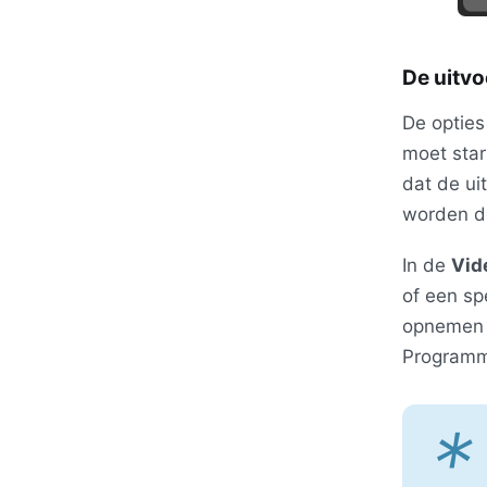
De uitv
De optie
moet sta
dat de ui
worden do
In de
Vid
of een sp
opnemen 
Programma
*