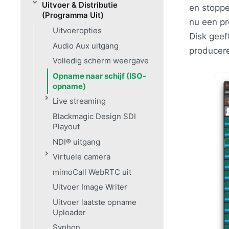
Uitvoer & Distributie
en stoppe
(Programma Uit)
nu een pr
Uitvoeropties
Disk geeft
Audio Aux uitgang
producere
Volledig scherm weergave
Opname naar schijf (ISO-
opname)
Live streaming
Blackmagic Design SDI
Playout
NDI® uitgang
Virtuele camera
mimoCall WebRTC uit
Uitvoer Image Writer
Uitvoer laatste opname
Uploader
Syphon