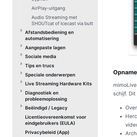
AirPlay-uitgang
Audio Streaming met
SHOUTcat of Icecast via butt
Afstandsbediening en
automatisering
Aangepaste lagen
Sociale media
Tips en trucs
Opname 
Speciale onderwerpen
Live Streaming Hardware Kits
mimoLive
Diagnostiek en
schijf. Di
probleemoplossing
Over
Beëindigd / Legacy
Herc
Licentieovereenkomst voor
eindgebruikers (EULA)
vide
Privacybeleid (App)
Arch