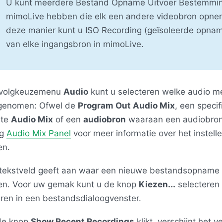
U kunt meerdere Bestand Opname Uitvoer Bestemmin
mimoLive hebben die elk een andere videobron opne
deze manier kunt u ISO Recording (geïsoleerde opna
van elke ingangsbron in mimoLive.
ervolgkeuzemenu
Audio
kunt u selecteren welke audio m
genomen: Ofwel de
Program Out Audio Mix
, een specif
ste
Audio Mix
of een
audiobron
waaraan een audiobron
eg
Audio Mix Panel
voor meer informatie over het instell
en.
tekstveld geeft aan waar een nieuwe bestandsopname
en. Voor uw gemak kunt u de knop
Kiezen...
selecteren
eren in een bestandsdialoogvenster.
 de knop
Show Recent Recordings
klikt, verschijnt het 