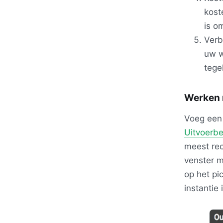
kost
is o
Verb
uw w
tege
Werken 
Voeg een
Uitvoerbe
meest rec
venster m
op het p
instantie