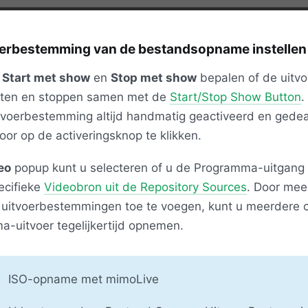
oerbestemming van de bestandsopname instellen
s
Start met show
en
Stop met show
bepalen of de uitv
rten en stoppen samen met de
Start/Stop Show Button
.
tvoerbestemming altijd handmatig geactiveerd en gede
or op de activeringsknop te klikken.
eo
popup kunt u selecteren of u de Programma-uitgang
ecifieke
Videobron uit de Repository Sources
. Door mee
uitvoerbestemmingen toe te voegen, kunt u meerdere 
-uitvoer tegelijkertijd opnemen.
ISO-opname met mimoLive