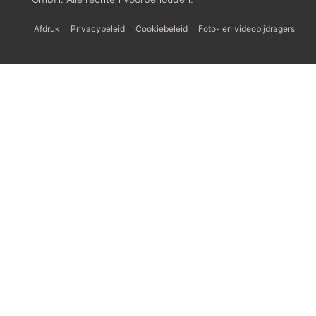
Afdruk
Privacybeleid
Cookiebeleid
Foto- en videobijdragers
Українська