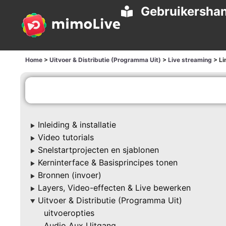
Gebruikershan
Home
>
Uitvoer & Distributie (Programma Uit)
>
Live streaming
>
Li
Inleiding & installatie
▶
Video tutorials
▶
Snelstartprojecten en sjablonen
▶
Kerninterface & Basisprincipes tonen
▶
Bronnen (invoer)
▶
Layers, Video-effecten & Live bewerken
▶
Uitvoer & Distributie (Programma Uit)
▶
uitvoeropties
Audio Aux Uitgang