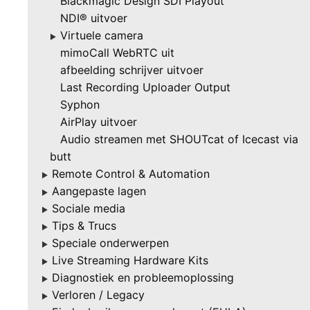
Blackmagic Design SDI Playout
NDI® uitvoer
Virtuele camera
▶
mimoCall WebRTC uit
afbeelding schrijver uitvoer
Last Recording Uploader Output
Syphon
AirPlay uitvoer
Audio streamen met SHOUTcat of Icecast via
butt
Remote Control & Automation
▶
Aangepaste lagen
▶
Sociale media
▶
Tips & Trucs
▶
Speciale onderwerpen
▶
Live Streaming Hardware Kits
▶
Diagnostiek en probleemoplossing
▶
Verloren / Legacy
▶