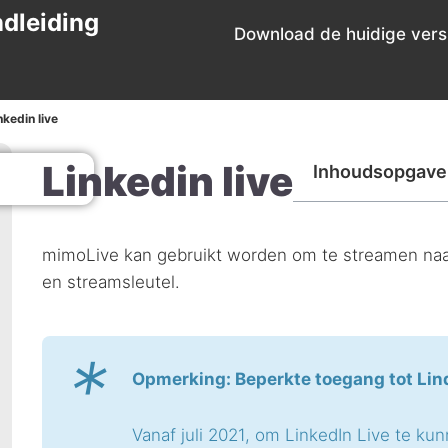
dleiding
Download de huidige versi
nkedin live
Linkedin live
Inhoudsopgave
mimoLive kan gebruikt worden om te streamen naa
en streamsleutel.
*
Opmerking: Beperkte toegang tot Lin
Vanaf juli 2021, om LinkedIn Live te ku