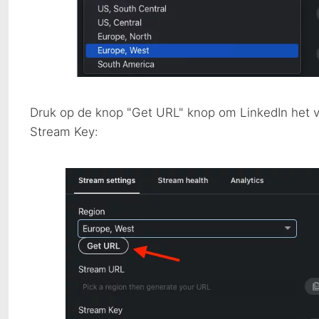
Druk op de knop "Get
URL
" knop om LinkedIn het 
Stream Key: