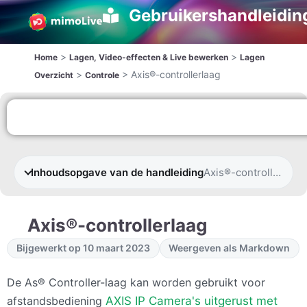
Gebruikershandleidin
>
>
Home
Lagen, Video-effecten & Live bewerken
Lagen
>
>
Axis®-controllerlaag
Overzicht
Controle
Inhoudsopgave van de handleiding
Axis®-controllerlaag
Axis®-controllerlaag
Bijgewerkt op 10 maart 2023
Weergeven als Markdown
De
As
® Controller-laag kan worden gebruikt voor
afstandsbediening
AXIS
IP Camera's uitgerust met