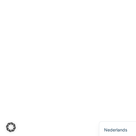
Українська
Svenska
Español
Português
한국어
日本語
Italiano
Bahasa Indones
Deutsch
Français
简体中文
English
Nederlands